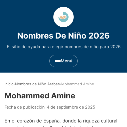
Nombres De Niño 2026
El sitio de ayuda para elegir nombres de niño para 2026
Menú
Nombres de Niño por Inicial
▾
Inicio
›
Nombres de Niño Árabes
›
Mohammed Amine
Nombres de niño que empiezan por A
Nombres de Regiones de España
▾
Mohammed Amine
Nombres de niño que empiezan por B
Nombres de Niño Andaluces
Nombres de Niño Historicos
▾
Fecha de publicación:
4 de septiembre de 2025
Nombres de niño que empiezan por C
Nombres de Niño Aragoneses
Nombres de niño de Origen Biblico
Nombres de Niño Extranjeros
▾
En el corazón de España, donde la riqueza cultural
Nombres de niño que empiezan por D
Nombres de Niño Asturianos
Nombres de Niño Celtas