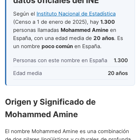
datos oficiales del INE
Nombres de niño que empiezan por P
Nombres de Niño Valencianos
Nombres de Niño Rumanos
Según el
Instituto Nacional de Estadística
Nombres de niño que empiezan por Q
Nombres de Niño Vascos
Nombres de Niño Rusos
(Censo a 1 de enero de 2025), hay
1.300
Nombres de niño que empiezan por R
personas llamadas
Mohammed Amine
en
Nombres de Niño Suecos
España, con una edad media de
20 años
. Es
Nombres de niño que empiezan por S
un nombre
poco común
en España.
Nombres de niño que empiezan por T
Personas con este nombre en España
1.300
Nombres de niño que empiezan por U
Edad media
20 años
Nombres de niño que empiezan por V
Nombres de niño que empiezan por W
Origen y Significado de
Nombres de niño que empiezan por X
Mohammed Amine
Nombres de niño que empiezan por Y
Nombres de niño que empiezan por Z
El nombre Mohammed Amine es una combinación
de dos pilares lingüísticos y culturales de profunda