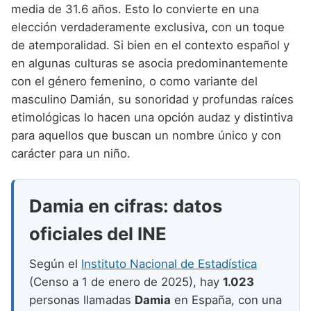
Nombres de niño que empiezan por P
media de 31.6 años. Esto lo convierte en una
Nombres de Niño Valencianos
Nombres de Niño Rumanos
elección verdaderamente exclusiva, con un toque
Nombres de niño que empiezan por Q
Nombres de Niño Vascos
Nombres de Niño Rusos
de atemporalidad. Si bien en el contexto español y
Nombres de niño que empiezan por R
en algunas culturas se asocia predominantemente
Nombres de Niño Suecos
con el género femenino, o como variante del
Nombres de niño que empiezan por S
masculino Damián, su sonoridad y profundas raíces
Nombres de niño que empiezan por T
etimológicas lo hacen una opción audaz y distintiva
para aquellos que buscan un nombre único y con
Nombres de niño que empiezan por U
carácter para un niño.
Nombres de niño que empiezan por V
Nombres de niño que empiezan por W
Damia en cifras: datos
Nombres de niño que empiezan por X
oficiales del INE
Nombres de niño que empiezan por Y
Según el
Instituto Nacional de Estadística
Nombres de niño que empiezan por Z
(Censo a 1 de enero de 2025), hay
1.023
personas llamadas
Damia
en España, con una