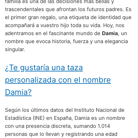
Nombres de Niño Alemanes
Buscar
familia es una de las decisiones más bellas y
Nombres de niño que empiezan por E
trascendentales que afrontan los futuros padres. Es
Nombres de Niño Baleares
Nombres de Niño Egipcios
Nombres de Niño Americanos
el primer gran regalo, una etiqueta de identidad que
Nombres de niño que empiezan por F
Nombres de Niño Canarios
Nombres de Niño Griegos
Nombres de Niño Arabes
acompañará a vuestro hijo toda su vida. Hoy, nos
Nombres de niño que empiezan por G
adentramos en el fascinante mundo de
Damia
, un
Nombres de Niño Cantabros
Nombres de Niño Mitologicos
Nombres de Niño Chinos
nombre que evoca historia, fuerza y una elegancia
Nombres de niño que empiezan por H
Nombres de Niño Castellanos
Nombres de Niño Romanos
Nombres de Niño Franceses
singular.
Nombres de niño que empiezan por I
Nombres de Niño Catalanes
Nombres de Niño Vikingos
Nombres de Niño Hispanoamericanos
¿Te gustaría una taza
Nombres de niño que empiezan por J
Nombres de Niño Extremeños
Nombres de Niño Ingleses
personalizada con el nombre
Nombres de niño que empiezan por K
Nombres de Niño Gallegos
Nombres de Niño Italianos
Damia?
Nombres de niño que empiezan por L
Nombres de Niño Madrileños
Nombres de Niño Japoneses
Nombres de niño que empiezan por M
Nombres de Niño Murcianos
Nombres de Niño Judíos
Según los últimos datos del Instituto Nacional de
Nombres de niño que empiezan por N
Estadística (INE) en España, Damia es un nombre
Nombres de Niño Navarros
Nombres de Niño Marroquíes
con una presencia discreta, sumando 1.014
Nombres de niño que empiezan por O
Nombres de Niño Riojanos
Nombres de Niño Portugueses
personas que lo llevan y registrando una edad