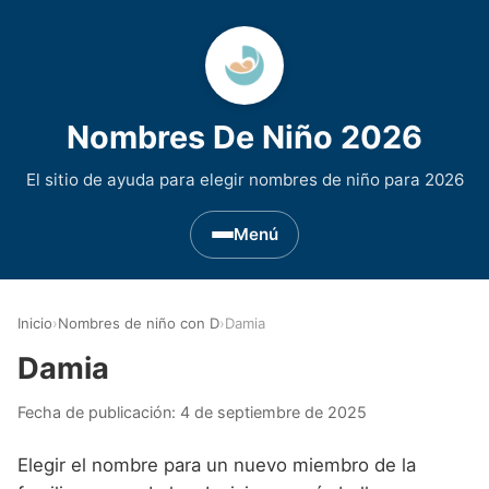
Nombres De Niño 2026
El sitio de ayuda para elegir nombres de niño para 2026
Menú
Nombres de Niño por Inicial
▾
Inicio
›
Nombres de niño con D
›
Damia
Nombres de niño que empiezan por A
Nombres de Regiones de España
▾
Damia
Nombres de niño que empiezan por B
Nombres de Niño Andaluces
Nombres de Niño Historicos
▾
Fecha de publicación:
4 de septiembre de 2025
Nombres de niño que empiezan por C
Nombres de Niño Aragoneses
Nombres de niño de Origen Biblico
Nombres de Niño Extranjeros
▾
Elegir el nombre para un nuevo miembro de la
Nombres de niño que empiezan por D
Nombres de Niño Asturianos
Nombres de Niño Celtas