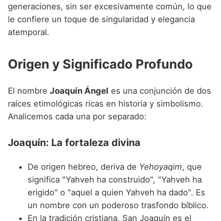
Nombres de niño que empiezan por P
generaciones, sin ser excesivamente común, lo que
Nombres de Niño Valencianos
Nombres de Niño Rumanos
le confiere un toque de singularidad y elegancia
Nombres de niño que empiezan por Q
Nombres de Niño Vascos
Nombres de Niño Rusos
atemporal.
Nombres de niño que empiezan por R
Nombres de Niño Suecos
Origen y Significado Profundo
Nombres de niño que empiezan por S
Nombres de niño que empiezan por T
El nombre
Joaquín Ángel
es una conjunción de dos
Nombres de niño que empiezan por U
raíces etimológicas ricas en historia y simbolismo.
Analicemos cada una por separado:
Nombres de niño que empiezan por V
Nombres de niño que empiezan por W
Joaquín: La fortaleza divina
Nombres de niño que empiezan por X
De origen hebreo, deriva de
Yehoyaqim
, que
Nombres de niño que empiezan por Y
significa "Yahveh ha construido", "Yahveh ha
erigido" o "aquel a quien Yahveh ha dado". Es
Nombres de niño que empiezan por Z
un nombre con un poderoso trasfondo bíblico.
En la tradición cristiana, San Joaquín es el