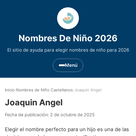
Nombres De Niño 2026
El sitio de ayuda para elegir nombres de niño para 2026
Menú
Nombres de Niño por Inicial
▾
Inicio
›
Nombres de Niño Castellanos
›
Joaquin Angel
Nombres de niño que empiezan por A
Nombres de Regiones de España
▾
Joaquin Angel
Nombres de niño que empiezan por B
Nombres de Niño Andaluces
Nombres de Niño Historicos
▾
Fecha de publicación:
2 de octubre de 2025
Nombres de niño que empiezan por C
Nombres de Niño Aragoneses
Nombres de niño de Origen Biblico
Nombres de Niño Extranjeros
▾
Elegir el nombre perfecto para un hijo es una de las
Nombres de niño que empiezan por D
Nombres de Niño Asturianos
Nombres de Niño Celtas