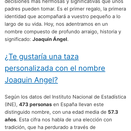
Nombres de Niño Alemanes
Buscar
decisiones más hermosas y significativas que unos
Nombres de niño que empiezan por E
padres pueden tomar. Es el primer regalo, la primera
Nombres de Niño Baleares
Nombres de Niño Egipcios
Nombres de Niño Americanos
identidad que acompañará a vuestro pequeño a lo
Nombres de niño que empiezan por F
Nombres de Niño Canarios
Nombres de Niño Griegos
Nombres de Niño Arabes
largo de su vida. Hoy, nos adentramos en un
Nombres de niño que empiezan por G
nombre compuesto de profundo arraigo, historia y
Nombres de Niño Cantabros
Nombres de Niño Mitologicos
Nombres de Niño Chinos
significado:
Joaquín Ángel
.
Nombres de niño que empiezan por H
Nombres de Niño Castellanos
Nombres de Niño Romanos
Nombres de Niño Franceses
Nombres de niño que empiezan por I
¿Te gustaría una taza
Nombres de Niño Catalanes
Nombres de Niño Vikingos
Nombres de Niño Hispanoamericanos
Nombres de niño que empiezan por J
Nombres de Niño Extremeños
personalizada con el nombre
Nombres de Niño Ingleses
Nombres de niño que empiezan por K
Nombres de Niño Gallegos
Joaquin Angel?
Nombres de Niño Italianos
Nombres de niño que empiezan por L
Nombres de Niño Madrileños
Nombres de Niño Japoneses
Según los datos del Instituto Nacional de Estadística
Nombres de niño que empiezan por M
Nombres de Niño Murcianos
Nombres de Niño Judíos
(INE),
473 personas
en España llevan este
Nombres de niño que empiezan por N
distinguido nombre, con una edad media de
57.3
Nombres de Niño Navarros
Nombres de Niño Marroquíes
años
. Esta cifra nos habla de una elección con
Nombres de niño que empiezan por O
Nombres de Niño Riojanos
Nombres de Niño Portugueses
tradición, que ha perdurado a través de