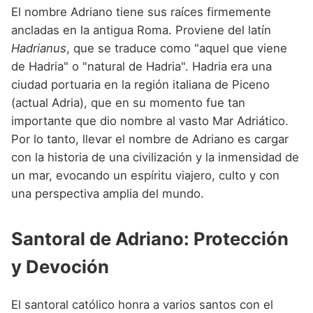
Nombres de niño que empiezan por P
Nombres de Niño Valencianos
El nombre Adriano tiene sus raíces firmemente
Nombres de Niño Rumanos
ancladas en la antigua Roma. Proviene del latín
Nombres de niño que empiezan por Q
Nombres de Niño Vascos
Nombres de Niño Rusos
Hadrianus
, que se traduce como "aquel que viene
Nombres de niño que empiezan por R
de Hadria" o "natural de Hadria". Hadria era una
Nombres de Niño Suecos
ciudad portuaria en la región italiana de Piceno
Nombres de niño que empiezan por S
(actual Adria), que en su momento fue tan
Nombres de niño que empiezan por T
importante que dio nombre al vasto Mar Adriático.
Por lo tanto, llevar el nombre de Adriano es cargar
Nombres de niño que empiezan por U
con la historia de una civilización y la inmensidad de
Nombres de niño que empiezan por V
un mar, evocando un espíritu viajero, culto y con
una perspectiva amplia del mundo.
Nombres de niño que empiezan por W
Nombres de niño que empiezan por X
Santoral de Adriano: Protección
Nombres de niño que empiezan por Y
y Devoción
Nombres de niño que empiezan por Z
El santoral católico honra a varios santos con el