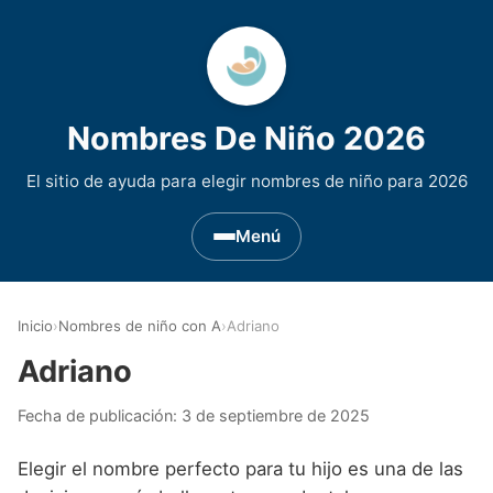
Nombres De Niño 2026
El sitio de ayuda para elegir nombres de niño para 2026
Menú
Nombres de Niño por Inicial
▾
Inicio
›
Nombres de niño con A
›
Adriano
Nombres de niño que empiezan por A
Nombres de Regiones de España
▾
Adriano
Nombres de niño que empiezan por B
Nombres de Niño Andaluces
Nombres de Niño Historicos
▾
Fecha de publicación:
3 de septiembre de 2025
Nombres de niño que empiezan por C
Nombres de Niño Aragoneses
Nombres de niño de Origen Biblico
Nombres de Niño Extranjeros
▾
Elegir el nombre perfecto para tu hijo es una de las
Nombres de niño que empiezan por D
Nombres de Niño Asturianos
Nombres de Niño Celtas