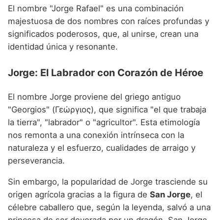
Nombres de niño que empiezan por P
Nombres de Niño Valencianos
El nombre "Jorge Rafael" es una combinación
Nombres de Niño Rumanos
majestuosa de dos nombres con raíces profundas y
Nombres de niño que empiezan por Q
Nombres de Niño Vascos
Nombres de Niño Rusos
significados poderosos, que, al unirse, crean una
Nombres de niño que empiezan por R
identidad única y resonante.
Nombres de Niño Suecos
Nombres de niño que empiezan por S
Jorge: El Labrador con Corazón de Héroe
Nombres de niño que empiezan por T
El nombre Jorge proviene del griego antiguo
Nombres de niño que empiezan por U
"Georgios" (Γεώργιος), que significa "el que trabaja
Nombres de niño que empiezan por V
la tierra", "labrador" o "agricultor". Esta etimología
nos remonta a una conexión intrínseca con la
Nombres de niño que empiezan por W
naturaleza y el esfuerzo, cualidades de arraigo y
Nombres de niño que empiezan por X
perseverancia.
Nombres de niño que empiezan por Y
Sin embargo, la popularidad de Jorge trasciende su
origen agrícola gracias a la figura de
San Jorge
, el
Nombres de niño que empiezan por Z
célebre caballero que, según la leyenda, salvó a una
princesa de ser devorada por un dragón. San Jorge