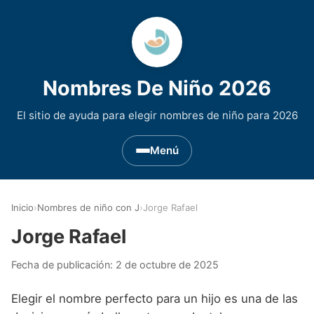
Nombres De Niño 2026
El sitio de ayuda para elegir nombres de niño para 2026
Menú
Nombres de Niño por Inicial
▾
Inicio
›
Nombres de niño con J
›
Jorge Rafael
Nombres de niño que empiezan por A
Nombres de Regiones de España
▾
Jorge Rafael
Nombres de niño que empiezan por B
Nombres de Niño Andaluces
Nombres de Niño Historicos
▾
Fecha de publicación:
2 de octubre de 2025
Nombres de niño que empiezan por C
Nombres de Niño Aragoneses
Nombres de niño de Origen Biblico
Nombres de Niño Extranjeros
▾
Elegir el nombre perfecto para un hijo es una de las
Nombres de niño que empiezan por D
Nombres de Niño Asturianos
Nombres de Niño Celtas