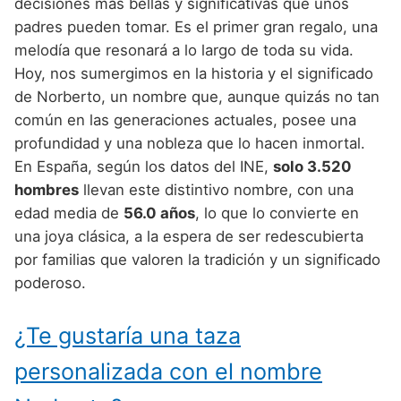
Nombres de Niño Alemanes
Buscar
decisiones más bellas y significativas que unos
Nombres de niño que empiezan por E
padres pueden tomar. Es el primer gran regalo, una
Nombres de Niño Baleares
Nombres de Niño Egipcios
Nombres de Niño Americanos
melodía que resonará a lo largo de toda su vida.
Nombres de niño que empiezan por F
Nombres de Niño Canarios
Nombres de Niño Griegos
Nombres de Niño Arabes
Hoy, nos sumergimos en la historia y el significado
Nombres de niño que empiezan por G
de Norberto, un nombre que, aunque quizás no tan
Nombres de Niño Cantabros
Nombres de Niño Mitologicos
Nombres de Niño Chinos
común en las generaciones actuales, posee una
Nombres de niño que empiezan por H
Nombres de Niño Castellanos
Nombres de Niño Romanos
Nombres de Niño Franceses
profundidad y una nobleza que lo hacen inmortal.
Nombres de niño que empiezan por I
En España, según los datos del INE,
solo 3.520
Nombres de Niño Catalanes
Nombres de Niño Vikingos
Nombres de Niño Hispanoamericanos
hombres
llevan este distintivo nombre, con una
Nombres de niño que empiezan por J
Nombres de Niño Extremeños
Nombres de Niño Ingleses
edad media de
56.0 años
, lo que lo convierte en
Nombres de niño que empiezan por K
una joya clásica, a la espera de ser redescubierta
Nombres de Niño Gallegos
Nombres de Niño Italianos
por familias que valoren la tradición y un significado
Nombres de niño que empiezan por L
Nombres de Niño Madrileños
Nombres de Niño Japoneses
poderoso.
Nombres de niño que empiezan por M
Nombres de Niño Murcianos
Nombres de Niño Judíos
¿Te gustaría una taza
Nombres de niño que empiezan por N
Nombres de Niño Navarros
Nombres de Niño Marroquíes
personalizada con el nombre
Nombres de niño que empiezan por O
Nombres de Niño Riojanos
Nombres de Niño Portugueses