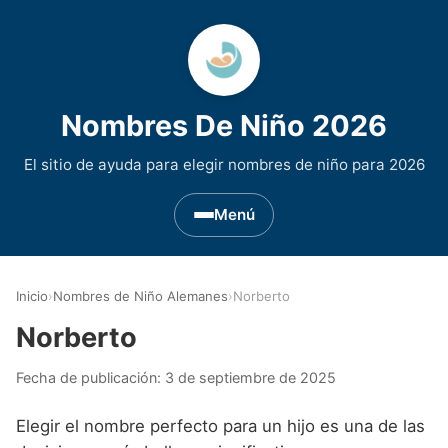
Nombres De Niño 2026
El sitio de ayuda para elegir nombres de niño para 2026
Menú
Nombres de Niño por Inicial
▾
Inicio
›
Nombres de Niño Alemanes
›
Norberto
Nombres de niño que empiezan por A
Nombres de Regiones de España
▾
Norberto
Nombres de niño que empiezan por B
Nombres de Niño Andaluces
Nombres de Niño Historicos
▾
Fecha de publicación:
3 de septiembre de 2025
Nombres de niño que empiezan por C
Nombres de Niño Aragoneses
Nombres de niño de Origen Biblico
Nombres de Niño Extranjeros
▾
Elegir el nombre perfecto para un hijo es una de las
Nombres de niño que empiezan por D
Nombres de Niño Asturianos
Nombres de Niño Celtas