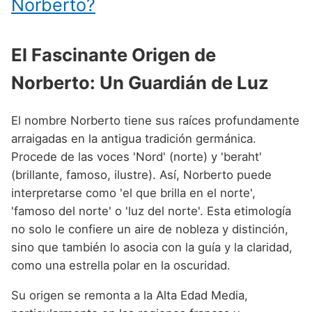
Norberto?
Nombres de niño que empiezan por P
Nombres de Niño Valencianos
Nombres de Niño Rumanos
Nombres de niño que empiezan por Q
Nombres de Niño Vascos
Nombres de Niño Rusos
El Fascinante Origen de
Nombres de niño que empiezan por R
Nombres de Niño Suecos
Norberto: Un Guardián de Luz
Nombres de niño que empiezan por S
Nombres de niño que empiezan por T
El nombre Norberto tiene sus raíces profundamente
arraigadas en la antigua tradición germánica.
Nombres de niño que empiezan por U
Procede de las voces 'Nord' (norte) y 'beraht'
Nombres de niño que empiezan por V
(brillante, famoso, ilustre). Así, Norberto puede
interpretarse como 'el que brilla en el norte',
Nombres de niño que empiezan por W
'famoso del norte' o 'luz del norte'. Esta etimología
Nombres de niño que empiezan por X
no solo le confiere un aire de nobleza y distinción,
sino que también lo asocia con la guía y la claridad,
Nombres de niño que empiezan por Y
como una estrella polar en la oscuridad.
Nombres de niño que empiezan por Z
Su origen se remonta a la Alta Edad Media,