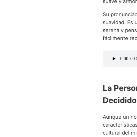
suave y armón
Su pronunciaci
suavidad. Es 
serena y pensa
fácilmente re
La Perso
Decidido
Aunque un nom
característica
cultural del 