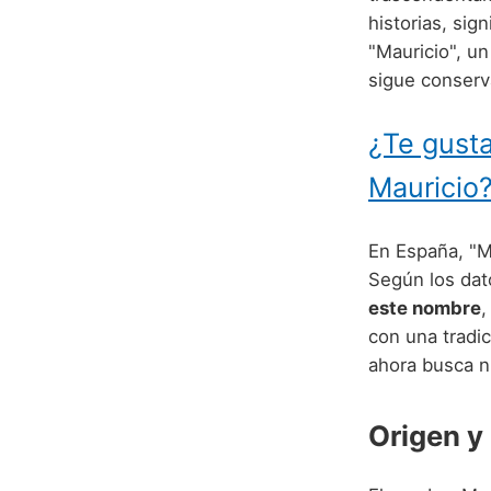
historias, si
"Mauricio", un
sigue conserv
¿Te gusta
Mauricio
En España, "M
Según los dato
este nombre
,
con una tradi
ahora busca n
Origen y