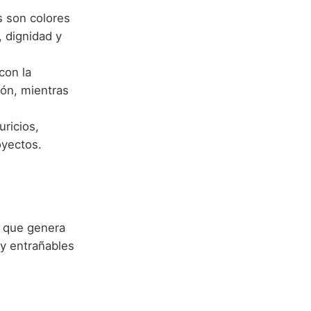
s son colores
 dignidad y
con la
ión, mientras
.
uricios,
oyectos.
s que genera
 y entrañables