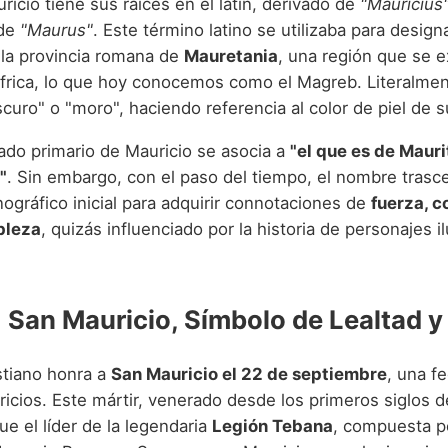
icio tiene sus raíces en el latín, derivado de
"Mauricius
 de
"Maurus"
. Este término latino se utilizaba para designa
 la provincia romana de
Mauretania
, una región que se e
frica, lo que hoy conocemos como el Magreb. Literalme
scuro" o "moro", haciendo referencia al color de piel de 
icado primario de Mauricio se asocia a
"el que es de Mauri
"
. Sin embargo, con el paso del tiempo, el nombre trasc
nográfico inicial para adquirir connotaciones de
fuerza, c
bleza
, quizás influenciado por la historia de personajes i
: San Mauricio, Símbolo de Lealtad y
istiano honra a
San Mauricio el 22 de septiembre
, una f
icios. Este mártir, venerado desde los primeros siglos d
fue el líder de la legendaria
Legión Tebana
, compuesta p