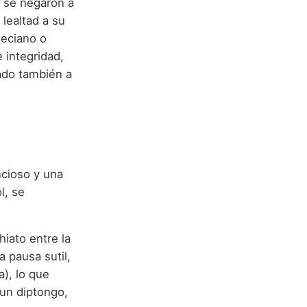
s se negaron a
 lealtad a su
leciano o
e integridad,
ado también a
ncioso y una
l, se
iato entre la
a pausa sutil,
a), lo que
a un diptongo,