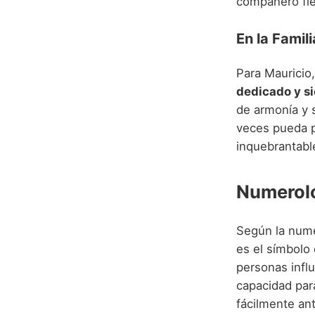
compañero fie
En la Famili
Para Mauricio,
dedicado y si
de armonía y 
veces pueda p
inquebrantabl
Numerolo
Según la nume
es el símbolo 
personas infl
capacidad para
fácilmente an