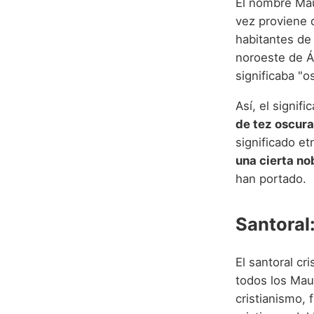
El nombre Maur
vez proviene
habitantes de
noroeste de Á
significaba "o
Así, el signif
de tez oscura
significado et
una cierta no
han portado.
Santoral
El santoral cr
todos los Maur
cristianismo, 