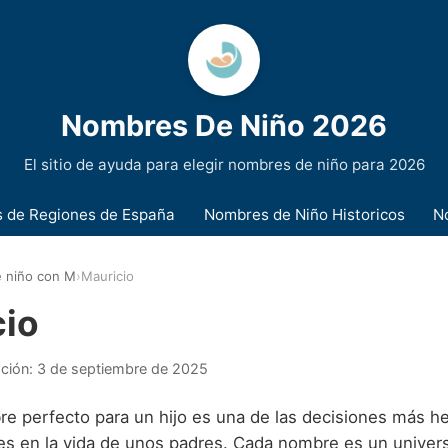
Nombres De Niño 2026
El sitio de ayuda para elegir nombres de niño para 2026
 de Regiones de España
Nombres de Niño Historicos
N
 niño con M
›
Mauricio
cio
ación:
3 de septiembre de 2025
bre perfecto para un hijo es una de las decisiones más 
es en la vida de unos padres. Cada nombre es un univer