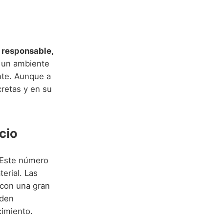
o
responsable,
r un ambiente
nte. Aunque a
retas y en su
cio
 Este número
terial. Las
 con una gran
nden
cimiento.