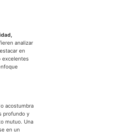
idad,
ieren analizar
estacar en
do excelentes
 enfoque
No acostumbra
s profundo y
eto mutuo. Una
se en un