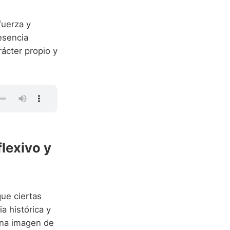
fuerza y
esencia
rácter propio y
lexivo y
ue ciertas
a histórica y
una imagen de