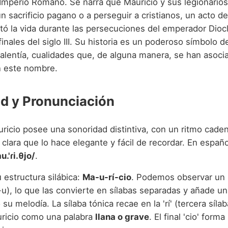
l Imperio Romano. Se narra que Mauricio y sus legionario
un sacrificio pagano o a perseguir a cristianos, un acto de
stó la vida durante las persecuciones del emperador Dioc
inales del siglo III. Su historia es un poderoso símbolo d
valentía, cualidades que, de alguna manera, se han asoci
n este nombre.
d y Pronunciación
ricio posee una sonoridad distintiva, con un ritmo cade
clara que lo hace elegante y fácil de recordar. En españo
u.'ɾi.θjo/
.
 estructura silábica:
Ma-u-rí-cio
. Podemos observar un h
Ma-u), lo que las convierte en sílabas separadas y añade un
su melodía. La sílaba tónica recae en la 'rí' (tercera sílab
auricio como una palabra
llana o grave
. El final 'cio' form