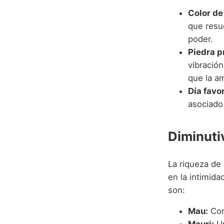
Color de 
que resu
poder.
Piedra p
vibración
que la am
Día favo
asociado 
Diminuti
La riqueza de
en la intimid
son:
Mau:
Cor