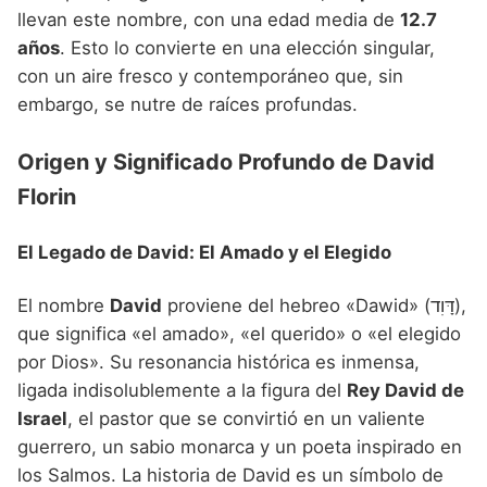
Nombres de niño que empiezan por P
Nombres de Niño Valencianos
llevan este nombre, con una edad media de
12.7
Nombres de Niño Rumanos
años
. Esto lo convierte en una elección singular,
Nombres de niño que empiezan por Q
Nombres de Niño Vascos
Nombres de Niño Rusos
con un aire fresco y contemporáneo que, sin
Nombres de niño que empiezan por R
embargo, se nutre de raíces profundas.
Nombres de Niño Suecos
Nombres de niño que empiezan por S
Origen y Significado Profundo de David
Nombres de niño que empiezan por T
Florin
Nombres de niño que empiezan por U
El Legado de David: El Amado y el Elegido
Nombres de niño que empiezan por V
El nombre
David
proviene del hebreo «Dawid» (דָּוִד),
Nombres de niño que empiezan por W
que significa «el amado», «el querido» o «el elegido
Nombres de niño que empiezan por X
por Dios». Su resonancia histórica es inmensa,
ligada indisolublemente a la figura del
Rey David de
Nombres de niño que empiezan por Y
Israel
, el pastor que se convirtió en un valiente
Nombres de niño que empiezan por Z
guerrero, un sabio monarca y un poeta inspirado en
los Salmos. La historia de David es un símbolo de