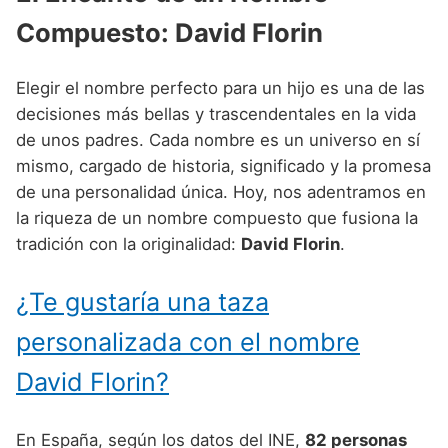
Nombres de Niño Alemanes
Buscar
Compuesto: David Florin
Nombres de niño que empiezan por E
Nombres de Niño Baleares
Nombres de Niño Egipcios
Nombres de Niño Americanos
Nombres de niño que empiezan por F
Nombres de Niño Canarios
Nombres de Niño Griegos
Nombres de Niño Arabes
Elegir el nombre perfecto para un hijo es una de las
Nombres de niño que empiezan por G
Nombres de Niño Cantabros
decisiones más bellas y trascendentales en la vida
Nombres de Niño Mitologicos
Nombres de Niño Chinos
de unos padres. Cada nombre es un universo en sí
Nombres de niño que empiezan por H
Nombres de Niño Castellanos
Nombres de Niño Romanos
Nombres de Niño Franceses
mismo, cargado de historia, significado y la promesa
Nombres de niño que empiezan por I
Nombres de Niño Catalanes
de una personalidad única. Hoy, nos adentramos en
Nombres de Niño Vikingos
Nombres de Niño Hispanoamericanos
la riqueza de un nombre compuesto que fusiona la
Nombres de niño que empiezan por J
Nombres de Niño Extremeños
Nombres de Niño Ingleses
tradición con la originalidad:
David Florin
.
Nombres de niño que empiezan por K
Nombres de Niño Gallegos
Nombres de Niño Italianos
¿Te gustaría una taza
Nombres de niño que empiezan por L
Nombres de Niño Madrileños
Nombres de Niño Japoneses
personalizada con el nombre
Nombres de niño que empiezan por M
Nombres de Niño Murcianos
Nombres de Niño Judíos
David Florin?
Nombres de niño que empiezan por N
Nombres de Niño Navarros
Nombres de Niño Marroquíes
Nombres de niño que empiezan por O
Nombres de Niño Riojanos
Nombres de Niño Portugueses
En España, según los datos del INE,
82 personas