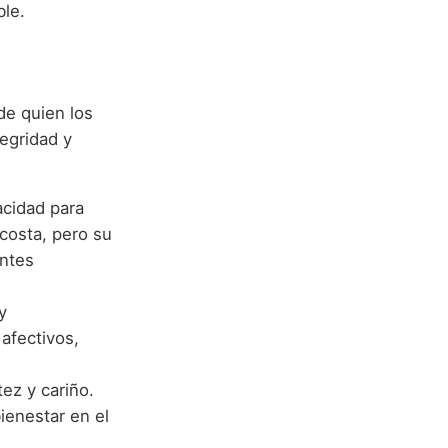
ble.
de quien los
egridad y
acidad para
costa, pero su
entes
y
 afectivos,
ez y cariño.
ienestar en el