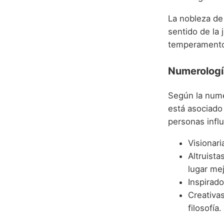
La nobleza de
sentido de la 
temperamento 
Numerología
Según la nume
está asociado
personas infl
Visionari
Altruist
lugar mej
Inspirad
Creativas
filosofía.