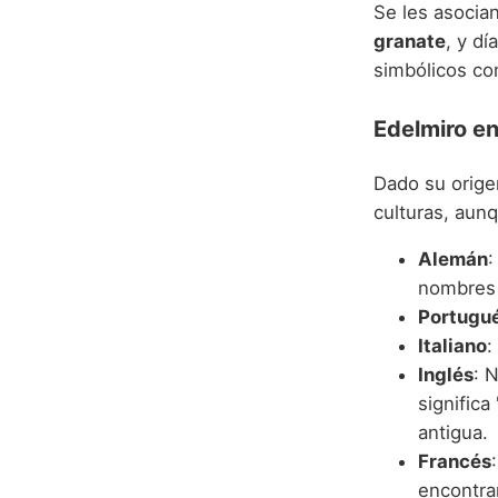
Se les asocia
granate
, y d
simbólicos co
Edelmiro en
Dado su orige
culturas, aun
Alemán
:
nombres 
Portugu
Italiano
:
Inglés
: 
significa
antigua.
Francés
encontra