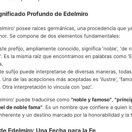
gnificado Profundo de Edelmiro
elmiro' posee raíces germánicas, una procedencia que y
onor. Se compone de dos elementos fundamentales:
Este prefijo, ampliamente conocido, significa 'noble', 'de n
'. Es la misma raíz que encontramos en palabras como 'Ed
a.
ste sufijo puede interpretarse de diversas maneras, todas
. Una de las acepciones más aceptadas es 'ilustre', 'famo
'. Otra interpretación lo vincula con 'paz'.
delmiro' puede traducirse como
"noble y famoso"
,
"prínci
el de noble fama"
. Es un nombre que confiere a quien lo
inherente y un destino marcado por la honorabilidad y la
 de Edelmiro: Una Fecha para la Fe