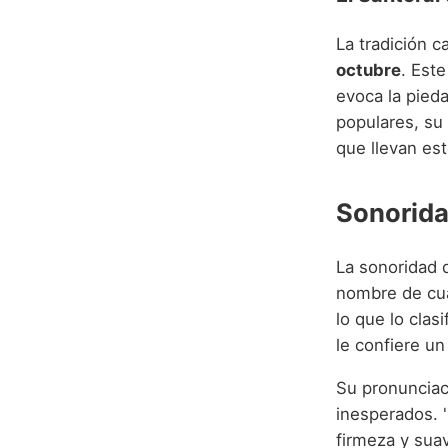
La tradición c
octubre
. Est
evoca la pied
populares, su
que llevan es
Sonorida
La sonoridad d
nombre de cuat
lo que lo clasi
le confiere un
Su pronunciaci
inesperados. 
firmeza y sua