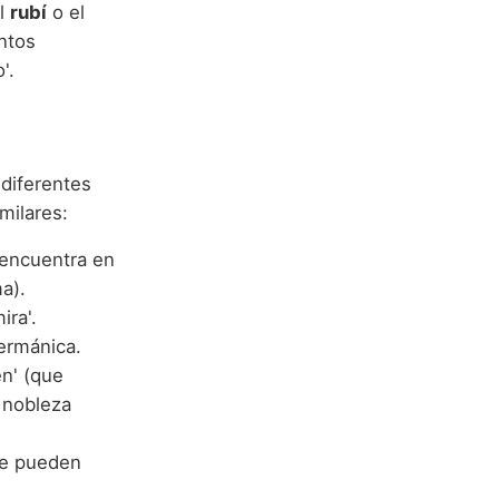
el
rubí
o el
ntos
'.
 diferentes
milares:
 encuentra en
a).
ira'.
ermánica.
en' (que
r nobleza
 se pueden