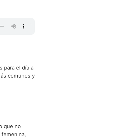
 para el día a
s más comunes y
lo que no
a femenina,