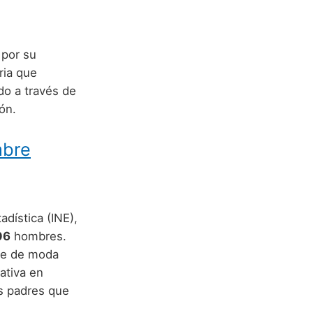
 por su
ria que
do a través de
ión.
mbre
adística (INE),
06
hombres.
re de moda
ativa en
s padres que