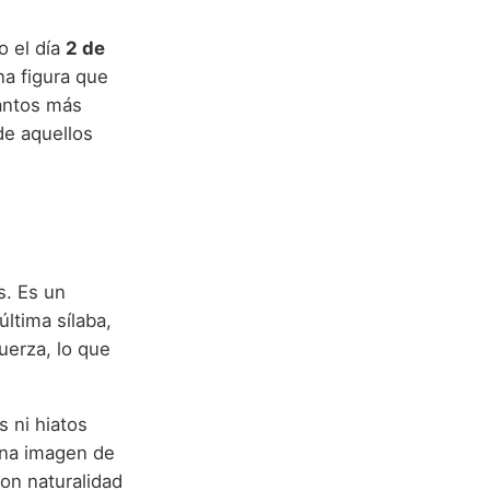
o el día
2 de
na figura que
santos más
de aquellos
s. Es un
ltima sílaba,
fuerza, lo que
 ni hiatos
una imagen de
on naturalidad