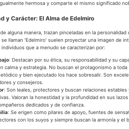
 igualmente hermosa y comparte el mismo significado no
d y Carácter: El Alma de Edelmiro
de alguna manera, trazan pinceladas en la personalidad 
 se llaman 'Edelmiro' suelen proyectar una imagen de int
n individuos que a menudo se caracterizan por:
bajo
: Destacan por su ética, su responsabilidad y su cap
on calma y estrategia. No buscan el protagonismo a toda 
metódico y bien ejecutado los hace sobresalir. Son excel
dores y consejeros.
or
: Son leales, protectores y buscan relaciones estables 
tivas. Valoran la honestidad y la profundidad en sus lazos
ompañeros dedicados y de confianza.
ilia
: Se erigen como pilares de apoyo, fuentes de sensat
ectores con los suyos y siempre buscan la armonía y el b