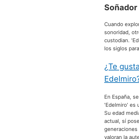
Soñador
Cuando explor
sonoridad, otr
custodian. 'E
los siglos par
¿Te gusta
Edelmiro
En España, seg
'Edelmiro' es
Su edad medi
actual, sí pos
generaciones 
valoran la aute