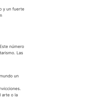
 y un fuerte
un
 Este número
tarismo. Las
l mundo un
nvicciones.
 arte o la