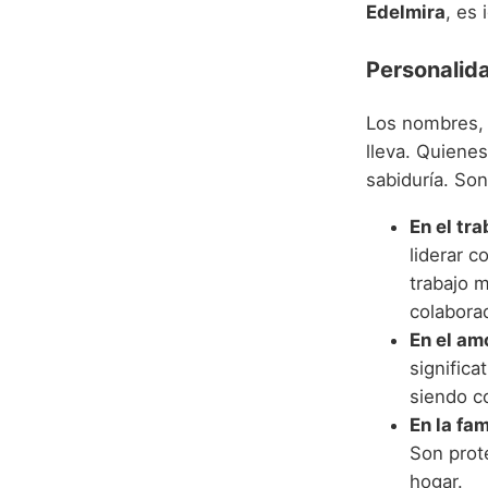
Edelmira
, es
Personalida
Los nombres, 
lleva. Quienes
sabiduría. So
En el tra
liderar c
trabajo 
colabora
En el am
significa
siendo c
En la fam
Son prot
hogar.