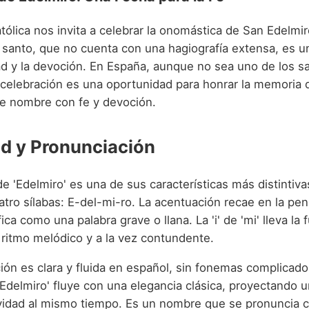
atólica nos invita a celebrar la onomástica de San Edelmir
e santo, que no cuenta con una hagiografía extensa, es u
ad y la devoción. En España, aunque no sea uno de los 
 celebración es una oportunidad para honrar la memoria 
te nombre con fe y devoción.
d y Pronunciación
e 'Edelmiro' es una de sus características más distintiva
ro sílabas: E-del-mi-ro. La acentuación recae en la penú
fica como una palabra grave o llana. La 'i' de 'mi' lleva la 
 ritmo melódico y a la vez contundente.
ón es clara y fluida en español, sin fonemas complicados
'Edelmiro' fluye con una elegancia clásica, proyectando 
vidad al mismo tiempo. Es un nombre que se pronuncia c