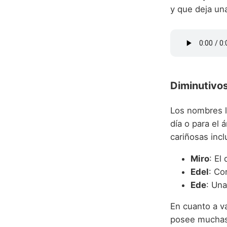
y que deja un
Diminutivos
Los nombres la
día o para el 
cariñosas incl
Miro
: El
Edel
: Co
Ede
: Un
En cuanto a va
posee muchas 