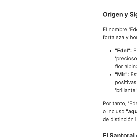
Origen y Si
El nombre 'Ed
fortaleza y h
"Edel"
: 
'precioso
flor alpin
"Mir"
: E
positivas
'brillante
Por tanto, 'E
o incluso
"aqu
de distinción 
El Santoral