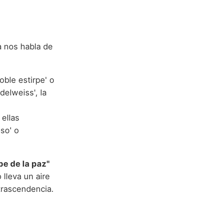
a nos habla de
oble estirpe' o
elweiss', la
 ellas
so' o
pe de la paz"
 lleva un aire
 trascendencia.