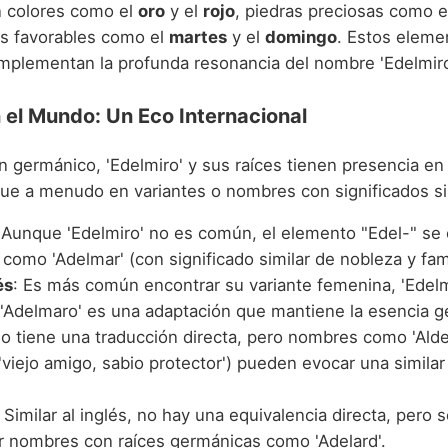
n colores como el
oro
y el
rojo
, piedras preciosas como 
ías favorables como el
martes
y el
domingo
. Estos eleme
mplementan la profunda resonancia del nombre 'Edelmiro
 el Mundo: Un Eco Internacional
n germánico, 'Edelmiro' y sus raíces tienen presencia en
que a menudo en variantes o nombres con significados si
 Aunque 'Edelmiro' no es común, el elemento "Edel-" se
como 'Adelmar' (con significado similar de nobleza y fam
és
: Es más común encontrar su variante femenina, 'Edelm
 'Adelmaro' es una adaptación que mantiene la esencia g
No tiene una traducción directa, pero nombres como 'Ald
 'viejo amigo, sabio protector') pueden evocar una simila
: Similar al inglés, no hay una equivalencia directa, pero
r nombres con raíces germánicas como 'Adelard'.