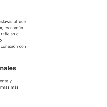
eslavas ofrece
iar, es común
reflejan el
o
 conexión con
onales
mente y
formas más