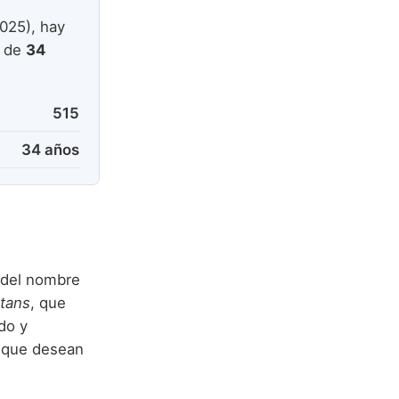
025), hay
a de
34
515
34 años
s del nombre
tans
, que
do y
s que desean