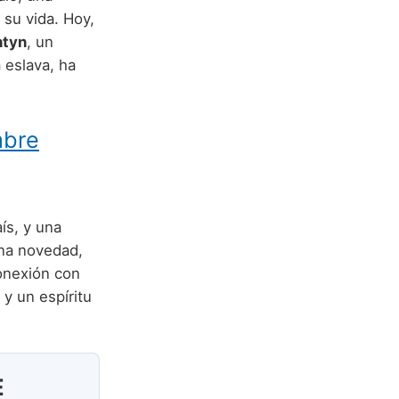
 su vida. Hoy,
ntyn
, un
 eslava, ha
mbre
ís, y una
una novedad,
conexión con
 y un espíritu
E