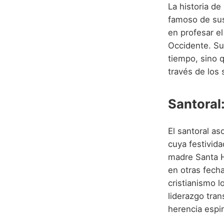
La historia de
famoso de sus
en profesar el
Occidente. Su 
tiempo, sino 
través de los s
Santoral:
El santoral as
cuya festivid
madre Santa H
en otras fech
cristianismo l
liderazgo tran
herencia espir