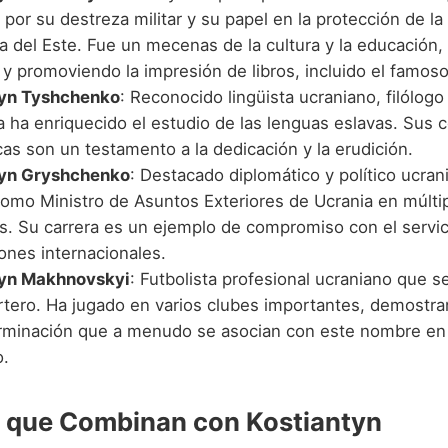
por su destreza militar y su papel en la protección de la
a del Este. Fue un mecenas de la cultura y la educación
y promoviendo la impresión de libros, incluido el famoso
tyn Tyshchenko
: Reconocido lingüista ucraniano, filólogo 
a ha enriquecido el estudio de las lenguas eslavas. Sus 
as son un testamento a la dedicación y la erudición.
tyn Gryshchenko
: Destacado diplomático y político ucra
como Ministro de Asuntos Exteriores de Ucrania en múlti
s. Su carrera es un ejemplo de compromiso con el servic
iones internacionales.
tyn Makhnovskyi
: Futbolista profesional ucraniano que
tero. Ha jugado en varios clubes importantes, demostran
erminación que a menudo se asocian con este nombre en
o.
 que Combinan con Kostiantyn