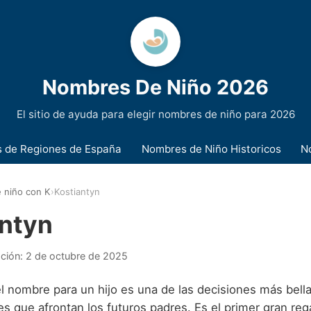
Nombres De Niño 2026
El sitio de ayuda para elegir nombres de niño para 2026
 de Regiones de España
Nombres de Niño Historicos
N
 niño con K
›
Kostiantyn
antyn
ación:
2 de octubre de 2025
l nombre para un hijo es una de las decisiones más bella
s que afrontan los futuros padres. Es el primer gran reg