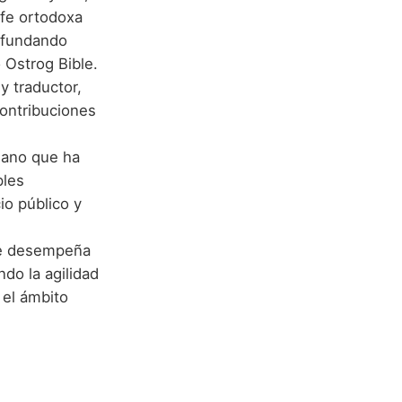
 fe ortodoxa
, fundando
 Ostrog Bible.
y traductor,
contribuciones
niano que ha
ples
io público y
 se desempeña
do la agilidad
 el ámbito