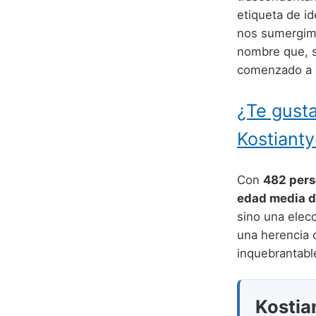
etiqueta de i
nos sumergimos
nombre que, si
comenzado a 
¿Te gusta
Kostiant
Con
482 per
edad media d
sino una elec
una herencia c
inquebrantabl
Kostian