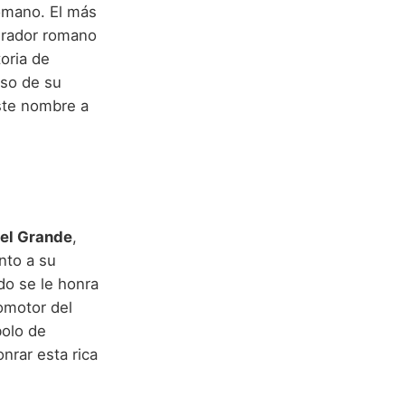
Romano. El más
erador romano
oria de
oso de su
este nombre a
 el Grande
,
nto a su
do se le honra
omotor del
bolo de
nrar esta rica