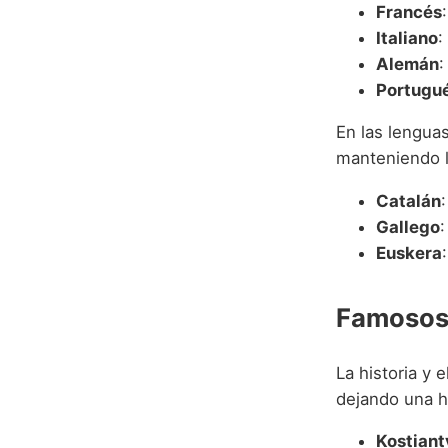
Francés
Italiano
:
Alemán
:
Portugu
En las lengua
manteniendo l
Catalán
Gallego
:
Euskera
Famosos 
La historia y 
dejando una h
Kostiant