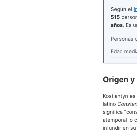
Según el
I
515
person
años
. Es 
Personas 
Edad medi
Origen y
Kostiantyn es
latino
Constan
significa "con
atemporal lo 
infundir en su