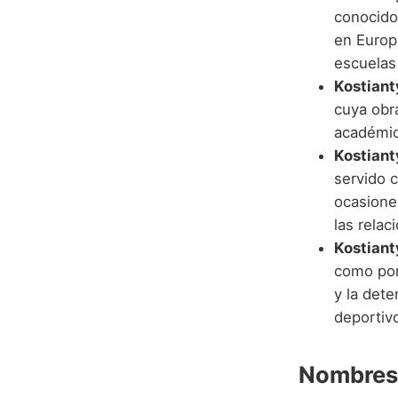
conocido 
en Europ
escuelas 
Kostian
cuya obr
académic
Kostian
servido 
ocasione
las relac
Kostian
como por
y la det
deportiv
Nombres