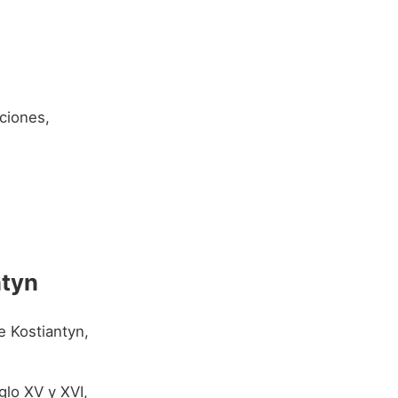
ciones,
ntyn
e Kostiantyn,
glo XV y XVI,