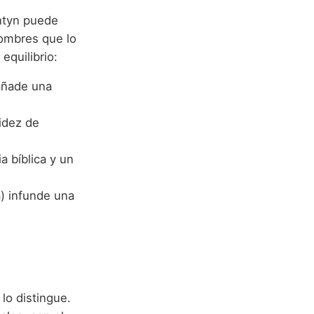
ntyn puede
nombres que lo
equilibrio:
 añade una
lidez de
a bíblica y un
a) infunde una
lo distingue.