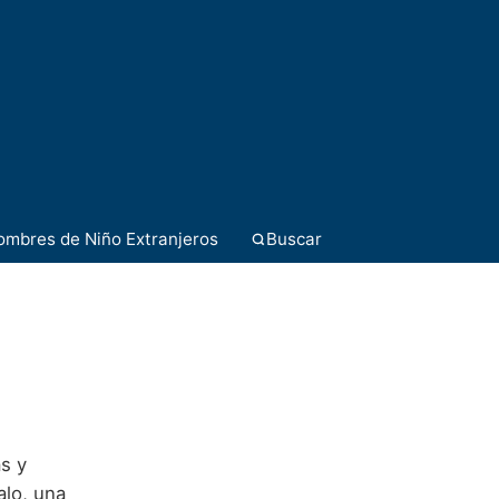
ombres de Niño Extranjeros
Buscar
s y
alo, una