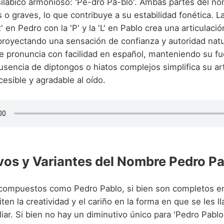
silábico armonioso: 'Pe-dro Pa-blo'. Ambas partes del n
s o graves, lo que contribuye a su estabilidad fonética. 
'R' en Pedro con la 'P' y la 'L' en Pablo crea una articulaci
 proyectando una sensación de confianza y autoridad natu
 pronuncia con facilidad en español, manteniendo su fu
usencia de diptongos o hiatos complejos simplifica su art
esible y agradable al oído.
vos y Variantes del Nombre Pedro P
ompuestos como Pedro Pablo, si bien son completos en
n la creatividad y el cariño en la forma en que se les l
liar. Si bien no hay un diminutivo único para 'Pedro Pablo