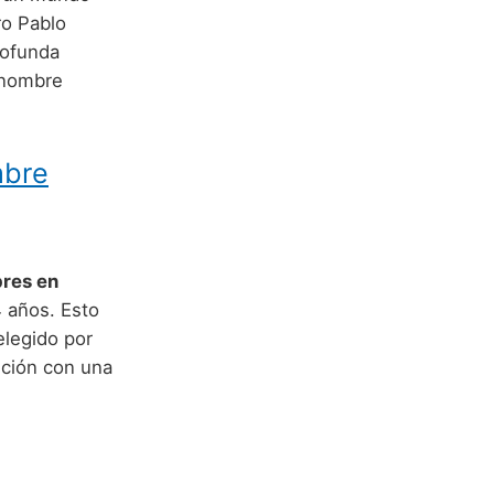
ro Pablo
rofunda
n nombre
mbre
res en
 años. Esto
elegido por
ición con una