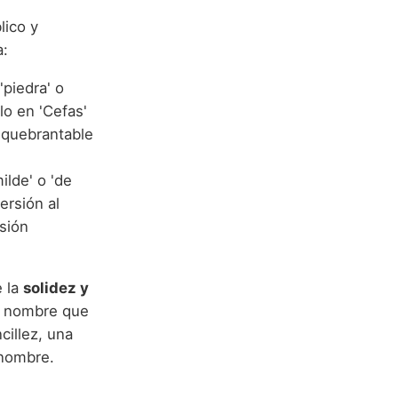
lico y
a:
 'piedra' o
lo en 'Cefas'
inquebrantable
ilde' o 'de
ersión al
sión
e la
solidez y
n nombre que
cillez, una
 nombre.