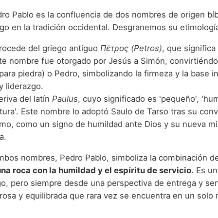
ro Pablo es la confluencia de dos nombres de origen bíb
igo en la tradición occidental. Desgranemos su etimologí
ocede del griego antiguo
Πέτρος (Petros)
, que significa
Este nombre fue otorgado por Jesús a Simón, convirtiéndo
para piedra) o Pedro, simbolizando la firmeza y la base 
y liderazgo.
riva del latín
Paulus
, cuyo significado es 'pequeño', 'hum
tura'. Este nombre lo adoptó Saulo de Tarso tras su conv
ismo, como un signo de humildad ante Dios y su nueva mi
a.
mbos nombres, Pedro Pablo, simboliza la combinación d
una roca con la humildad y el espíritu de servicio
. Es u
go, pero siempre desde una perspectiva de entrega y sen
rosa y equilibrada que rara vez se encuentra en un solo