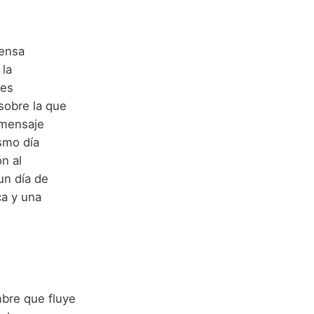
mensa
 la
res
 sobre la que
l mensaje
ismo día
n al
un día de
ca y una
mbre que fluye