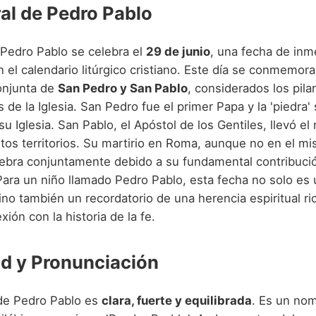
ral de Pedro Pablo
 Pedro Pablo se celebra el
29 de junio
, una fecha de in
 el calendario litúrgico cristiano. Este día se conmemora
onjunta de
San Pedro y San Pablo
, considerados los pila
de la Iglesia. San Pedro fue el primer Papa y la 'piedra'
 su Iglesia. San Pablo, el Apóstol de los Gentiles, llevó e
stos territorios. Su martirio en Roma, aunque no en el m
lebra conjuntamente debido a su fundamental contribució
Para un niño llamado Pedro Pablo, esta fecha no solo es 
ino también un recordatorio de una herencia espiritual ri
ión con la historia de la fe.
d y Pronunciación
de Pedro Pablo es
clara, fuerte y equilibrada
. Es un no