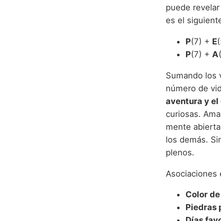
puede revelar 
es el siguient
P
(7) +
E
P
(7) +
A
Sumando los 
número de vid
aventura y el
curiosas. Aman
mente abierta
los demás. Si
plenos.
Asociaciones 
Color de 
Piedras 
Días fav