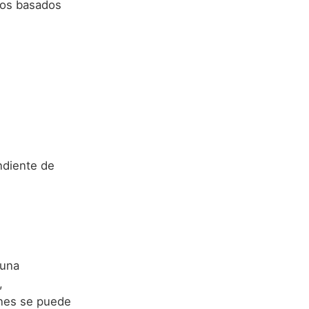
sos basados
ndiente de
 una
,
enes se puede