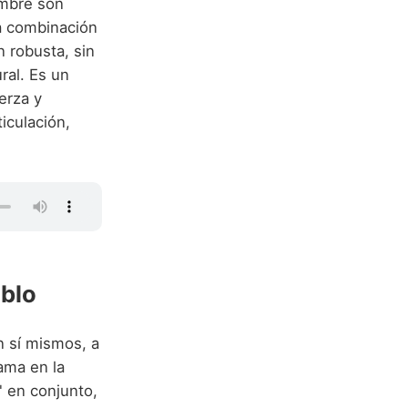
ombre son
La combinación
ón robusta, sin
ral. Es un
erza y
iculación,
ablo
 sí mismos, a
lama en la
' en conjunto,