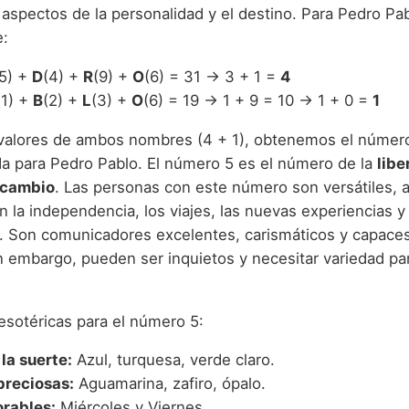
aspectos de la personalidad y el destino. Para Pedro Pabl
e:
(5) +
D
(4) +
R
(9) +
O
(6) = 31 → 3 + 1 =
4
(1) +
B
(2) +
L
(3) +
O
(6) = 19 → 1 + 9 = 10 → 1 + 0 =
1
valores de ambos nombres (4 + 1), obtenemos el núme
a para Pedro Pablo. El número 5 es el número de la
libe
 cambio
. Las personas con este número son versátiles, 
 la independencia, los viajes, las nuevas experiencias y
. Son comunicadores excelentes, carismáticos y capaces 
n embargo, pueden ser inquietos y necesitar variedad par
esotéricas para el número 5:
la suerte:
Azul, turquesa, verde claro.
preciosas:
Aguamarina, zafiro, ópalo.
orables:
Miércoles y Viernes.