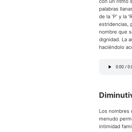
con un ritmo 
palabras llana
de la 'P' y la 
estridencias,
nombre que se
dignidad. La a
haciéndolo acc
Diminuti
Los nombres c
menudo permite
intimidad fami