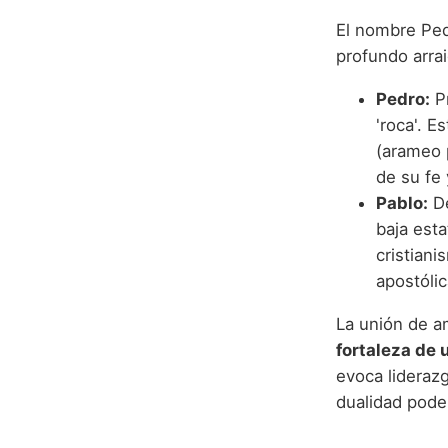
El nombre Ped
profundo arra
Pedro:
Pr
'roca'. 
(arameo 
de su fe 
Pablo:
De
baja esta
cristian
apostólic
La unión de a
fortaleza de 
evoca lideraz
dualidad pode