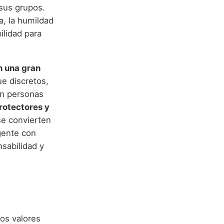
 sus grupos.
ia, la humildad
ilidad para
on una gran
ue discretos,
on personas
protectores y
se convierten
gente con
sabilidad y
tos valores