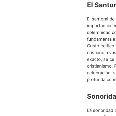
El Santo
El santoral de
importancia en
solemnidad c
fundamentales 
Cristo edificó
cristiano a va
exacto, se ce
cristianismo. 
celebración, s
profunda conex
Sonorida
La sonoridad 