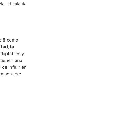
o, el cálculo
ro
5
como
rtad, la
adaptables y
 tienen una
de influir en
a sentirse