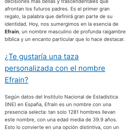
Nombres de Niño Alemanes
Buscar
decisiones más bellas y trascendentales que
Nombres de niño que empiezan por E
afrontan los futuros padres. Es el primer gran
Nombres de Niño Baleares
Nombres de Niño Egipcios
Nombres de Niño Americanos
regalo, la palabra que definirá gran parte de su
Nombres de niño que empiezan por F
Nombres de Niño Canarios
Nombres de Niño Griegos
Nombres de Niño Arabes
identidad. Hoy, nos sumergimos en la esencia de
Nombres de niño que empiezan por G
Efraín
, un nombre masculino de profunda raigambre
Nombres de Niño Cantabros
Nombres de Niño Mitologicos
Nombres de Niño Chinos
bíblica y un encanto particular que lo hace destacar.
Nombres de niño que empiezan por H
Nombres de Niño Castellanos
Nombres de Niño Romanos
Nombres de Niño Franceses
Nombres de niño que empiezan por I
¿Te gustaría una taza
Nombres de Niño Catalanes
Nombres de Niño Vikingos
Nombres de Niño Hispanoamericanos
Nombres de niño que empiezan por J
Nombres de Niño Extremeños
personalizada con el nombre
Nombres de Niño Ingleses
Nombres de niño que empiezan por K
Nombres de Niño Gallegos
Efrain?
Nombres de Niño Italianos
Nombres de niño que empiezan por L
Nombres de Niño Madrileños
Nombres de Niño Japoneses
Según datos del Instituto Nacional de Estadística
Nombres de niño que empiezan por M
Nombres de Niño Murcianos
Nombres de Niño Judíos
(INE) en España, Efraín es un nombre con una
Nombres de niño que empiezan por N
presencia selecta: tan solo 1281 hombres llevan
Nombres de Niño Navarros
Nombres de Niño Marroquíes
este nombre, con una edad media de 39.9 años.
Nombres de niño que empiezan por O
Nombres de Niño Riojanos
Nombres de Niño Portugueses
Esto lo convierte en una opción distintiva, con un