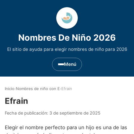
Nombres De Niño 2026
El sitio de ayuda para elegir nombres de niño para 2026
Menú
Nombres de Niño por Inicial
▾
Inicio
›
Nombres de niño con E
›
Efrain
Nombres de niño que empiezan por A
Nombres de Regiones de España
▾
Efrain
Nombres de niño que empiezan por B
Nombres de Niño Andaluces
Nombres de Niño Historicos
▾
Fecha de publicación:
3 de septiembre de 2025
Nombres de niño que empiezan por C
Nombres de Niño Aragoneses
Nombres de niño de Origen Biblico
Nombres de Niño Extranjeros
▾
Elegir el nombre perfecto para un hijo es una de las
Nombres de niño que empiezan por D
Nombres de Niño Asturianos
Nombres de Niño Celtas