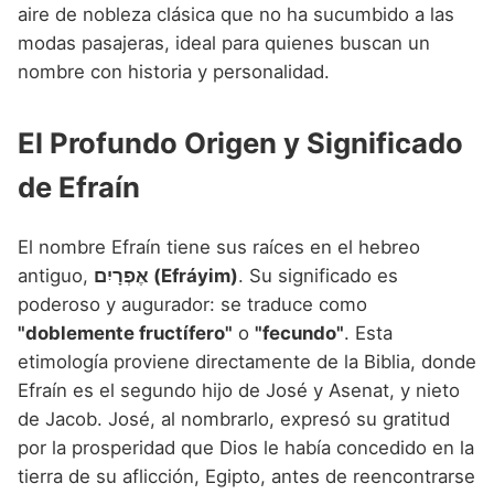
Nombres de niño que empiezan por P
aire de nobleza clásica que no ha sucumbido a las
Nombres de Niño Valencianos
Nombres de Niño Rumanos
modas pasajeras, ideal para quienes buscan un
Nombres de niño que empiezan por Q
Nombres de Niño Vascos
Nombres de Niño Rusos
nombre con historia y personalidad.
Nombres de niño que empiezan por R
Nombres de Niño Suecos
El Profundo Origen y Significado
Nombres de niño que empiezan por S
de Efraín
Nombres de niño que empiezan por T
Nombres de niño que empiezan por U
El nombre Efraín tiene sus raíces en el hebreo
Nombres de niño que empiezan por V
antiguo,
אֶפְרָיִם (Efráyim)
. Su significado es
poderoso y augurador: se traduce como
Nombres de niño que empiezan por W
"doblemente fructífero"
o
"fecundo"
. Esta
Nombres de niño que empiezan por X
etimología proviene directamente de la Biblia, donde
Efraín es el segundo hijo de José y Asenat, y nieto
Nombres de niño que empiezan por Y
de Jacob. José, al nombrarlo, expresó su gratitud
Nombres de niño que empiezan por Z
por la prosperidad que Dios le había concedido en la
tierra de su aflicción, Egipto, antes de reencontrarse