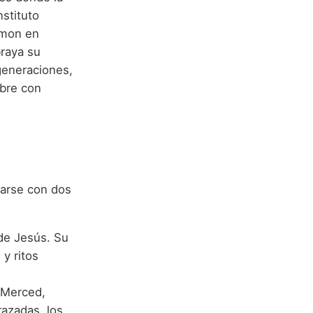
stituto
amon en
braya su
generaciones,
bre con
iarse con dos
 de Jesús. Su
y ritos
 Merced,
razadas, los