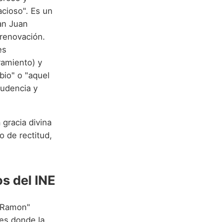
acioso". Es un
an Juan
 renovación.
es
ramiento) y
bio" o "aquel
rudencia y
gracia divina
 de rectitud,
s del INE
n Ramon"
es donde la