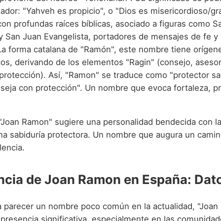
ador: "Yahveh es propicio", o "Dios es misericordioso/gr
on profundas raíces bíblicas, asociado a figuras como S
 y San Juan Evangelista, portadores de mensajes de fe y
 La forma catalana de "Ramón", este nombre tiene orígen
os, derivando de los elementos "Ragin" (consejo, aseso
protección). Así, "Ramon" se traduce como "protector sa
seja con protección". Un nombre que evoca fortaleza, p
Joan Ramon" sugiere una personalidad bendecida con la 
na sabiduría protectora. Un nombre que augura un camino
lencia.
ncia de Joan Ramon en España: Dato
 parecer un nombre poco común en la actualidad, "Joa
presencia significativa, especialmente en las comunidad