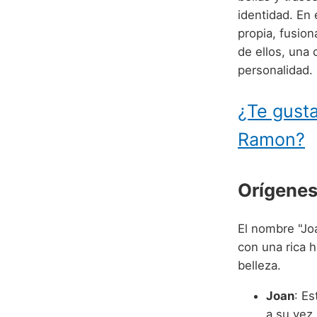
identidad. En
propia, fusion
de ellos, una
personalidad.
¿Te gusta
Ramon?
Orígenes
El nombre "Jo
con una rica h
belleza.
Joan
: E
a su vez