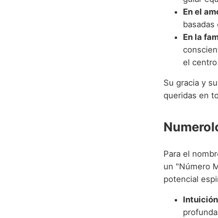
En el am
basadas 
En la fam
conscient
el centr
Su gracia y s
queridas en t
Numerolo
Para el nombr
un "Número Ma
potencial espi
Intuición
profunda