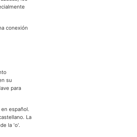
ecialmente
una conexión
nto
en su
lave para
o en español.
astellano. La
e la 'o'.