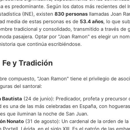
na es predominante. Según los datos más recientes del In
tadística (INE), existen
830 personas
llamadas Joan R
ad media de estas personas es de
53.4 años
, lo que su
ombre tradicional y consolidado, transmitido a través de 
oda pasajera. Optar por "Joan Ramon" es elegir un nom
historia que continúa escribiéndose.
 Fe y Tradición
bre compuesto, "Joan Ramon" tiene el privilegio de asoc
guras del santoral:
 Bautista
(24 de junio): Predicador, profeta y precursor
ad es una de las más celebradas en España, con hogueras 
les que iluminan la noche de San Juan.
ón Nonato
(31 de agosto): Un cardenal de la orden de la
 Portell, Lérida, en el siglo XIII. Es el patrón de las emba