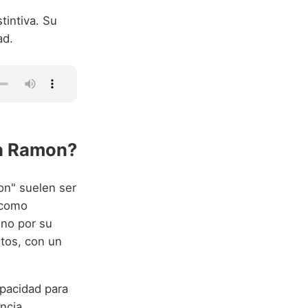
tintiva. Su
ad.
an Ramon?
on" suelen ser
 como
ino por su
stos, con un
apacidad para
ncia.