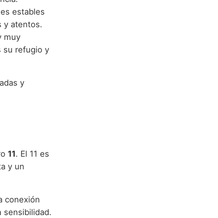
nes estables
 y atentos.
 y muy
 su refugio y
tadas y
ro
11
. El 11 es
ta y un
na conexión
 sensibilidad.