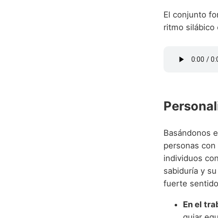
El conjunto fo
ritmo silábico
Personal
Basándonos en
personas con 
individuos con
sabiduría y su
fuerte sentido
En el tra
guiar eq