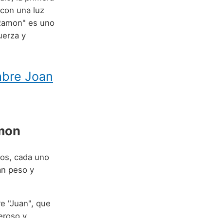
 con una luz
n Ramon" es uno
uerza y
mbre Joan
amon
cos, cada uno
an peso y
e "Juan", que
eroso y