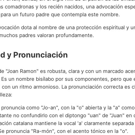
las comadronas y los recién nacidos, una advocación esp
para un futuro padre que contempla este nombre.
vocación dota al nombre de una protección espiritual y 
 muchos padres valoran profundamente.
d y Pronunciación
de "Joan Ramon" es robusta, clara y con un marcado ace
 Es un nombre bisílabo por sus componentes, pero que 
e con un ritmo armonioso. La pronunciación correcta es c
lleza:
 pronuncia como "Jo-an", con la "o" abierta y la "a" com
ante no confundirlo con el diptongo "uan" de "Juan" en c
ción catalana mantiene la vocal 'a' claramente separada d
Se pronuncia "Ra-món", con el acento tónico en la "o".