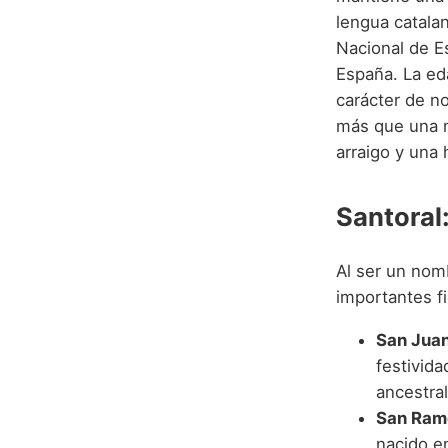
lengua catala
Nacional de Es
España. La ed
carácter de n
más que una m
arraigo y una 
Santoral:
Al ser un nom
importantes fi
San Juan
festivid
ancestra
San Ram
nacido en