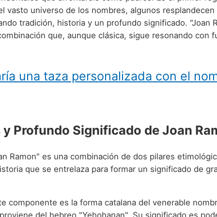
 el vasto universo de los nombres, algunos resplandecen
ando tradición, historia y un profundo significado. "Joa
 combinación que, aunque clásica, sigue resonando con f
ría una taza personalizada con el no
 y Profundo Significado de Joan R
an Ramon" es una combinación de dos pilares etimológi
istoria que se entrelaza para formar un significado de gr
ste componente es la forma catalana del venerable nombr
 proviene del hebreo "Yehohanan". Su significado es pod