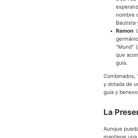
esperanz
nombre c
Bautista
Ramon
:
germánic
"Mund" (
que acon
guía.
Combinados, "
y dotada de u
guía y benevo
La Prese
Aunque pueda
mantiene una 