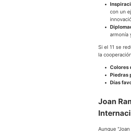
Inspirac
con un e
innovaci
Diplomac
armonía 
Si el 11 se re
la cooperación
Colores 
Piedras 
Días fav
Joan Ram
Internac
Aunque "Joan 