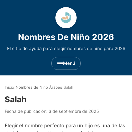
Nombres De Niño 2026
El sitio de ayuda para elegir nombres de niño para 2026
Menú
Nombres de Niño por Inicial
▾
Inicio
›
Nombres de Niño Árabes
›
Salah
Nombres de niño que empiezan por A
Nombres de Regiones de España
▾
Salah
Nombres de niño que empiezan por B
Nombres de Niño Andaluces
Nombres de Niño Historicos
▾
Fecha de publicación:
3 de septiembre de 2025
Nombres de niño que empiezan por C
Nombres de Niño Aragoneses
Nombres de niño de Origen Biblico
Nombres de Niño Extranjeros
▾
Elegir el nombre perfecto para un hijo es una de las
Nombres de niño que empiezan por D
Nombres de Niño Asturianos
Nombres de Niño Celtas