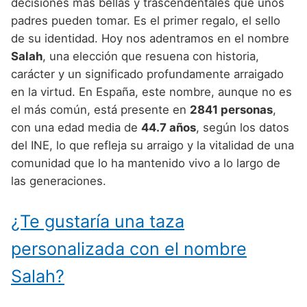
Nombres de Niño Alemanes
Buscar
decisiones más bellas y trascendentales que unos
Nombres de niño que empiezan por E
padres pueden tomar. Es el primer regalo, el sello
Nombres de Niño Baleares
Nombres de Niño Egipcios
Nombres de Niño Americanos
de su identidad. Hoy nos adentramos en el nombre
Nombres de niño que empiezan por F
Nombres de Niño Canarios
Nombres de Niño Griegos
Nombres de Niño Arabes
Salah
, una elección que resuena con historia,
Nombres de niño que empiezan por G
carácter y un significado profundamente arraigado
Nombres de Niño Cantabros
Nombres de Niño Mitologicos
Nombres de Niño Chinos
en la virtud. En España, este nombre, aunque no es
Nombres de niño que empiezan por H
Nombres de Niño Castellanos
Nombres de Niño Romanos
Nombres de Niño Franceses
el más común, está presente en
2841 personas
,
Nombres de niño que empiezan por I
con una edad media de
44.7 años
, según los datos
Nombres de Niño Catalanes
Nombres de Niño Vikingos
Nombres de Niño Hispanoamericanos
del INE, lo que refleja su arraigo y la vitalidad de una
Nombres de niño que empiezan por J
Nombres de Niño Extremeños
Nombres de Niño Ingleses
comunidad que lo ha mantenido vivo a lo largo de
Nombres de niño que empiezan por K
las generaciones.
Nombres de Niño Gallegos
Nombres de Niño Italianos
Nombres de niño que empiezan por L
Nombres de Niño Madrileños
Nombres de Niño Japoneses
¿Te gustaría una taza
Nombres de niño que empiezan por M
Nombres de Niño Murcianos
Nombres de Niño Judíos
personalizada con el nombre
Nombres de niño que empiezan por N
Nombres de Niño Navarros
Nombres de Niño Marroquíes
Salah?
Nombres de niño que empiezan por O
Nombres de Niño Riojanos
Nombres de Niño Portugueses