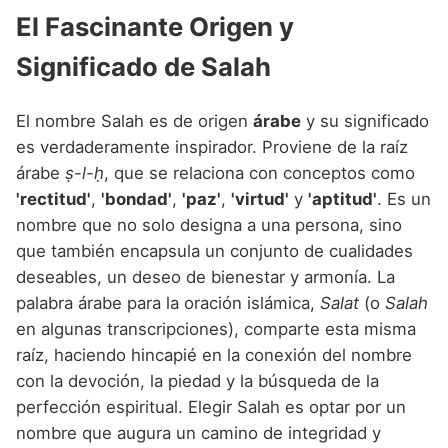
Nombres de niño que empiezan por P
Nombres de Niño Valencianos
El Fascinante Origen y
Nombres de Niño Rumanos
Nombres de niño que empiezan por Q
Nombres de Niño Vascos
Nombres de Niño Rusos
Significado de Salah
Nombres de niño que empiezan por R
Nombres de Niño Suecos
El nombre Salah es de origen
árabe
y su significado
Nombres de niño que empiezan por S
es verdaderamente inspirador. Proviene de la raíz
Nombres de niño que empiezan por T
árabe
ṣ-l-ḥ
, que se relaciona con conceptos como
'rectitud'
,
'bondad'
,
'paz'
,
'virtud'
y
'aptitud'
. Es un
Nombres de niño que empiezan por U
nombre que no solo designa a una persona, sino
Nombres de niño que empiezan por V
que también encapsula un conjunto de cualidades
deseables, un deseo de bienestar y armonía. La
Nombres de niño que empiezan por W
palabra árabe para la oración islámica,
Salat
(o
Salah
Nombres de niño que empiezan por X
en algunas transcripciones), comparte esta misma
raíz, haciendo hincapié en la conexión del nombre
Nombres de niño que empiezan por Y
con la devoción, la piedad y la búsqueda de la
Nombres de niño que empiezan por Z
perfección espiritual. Elegir Salah es optar por un
nombre que augura un camino de integridad y