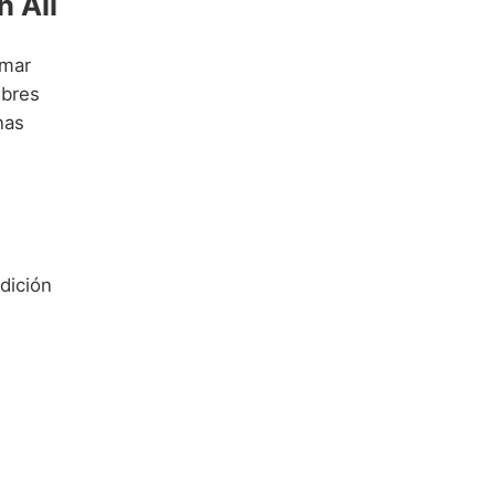
 Ali
rmar
bres
nas
dición