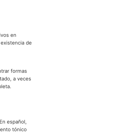
ivos en
 existencia de
trar formas
ptado, a veces
leta.
 En español,
cento tónico