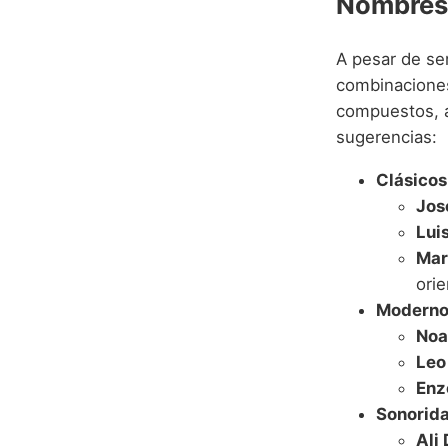
Nombres
A pesar de se
combinacione
compuestos, a
sugerencias:
Clásicos
José
Luis
Mar
orie
Modernos
Noa
Leo 
Enzo
Sonorida
Ali 