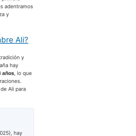
nos adentramos
za y
bre Ali?
tradición y
paña hay
3 años
, lo que
raciones.
de Ali para
025), hay