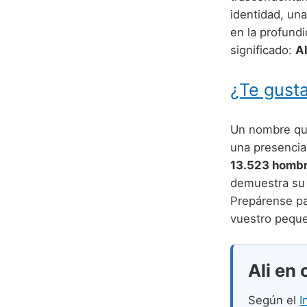
identidad, un
en la profund
significado:
Al
¿Te gusta
Un nombre que,
una presencia
13.523 homb
demuestra su a
Prepárense par
vuestro peque
Ali en 
Según el
I