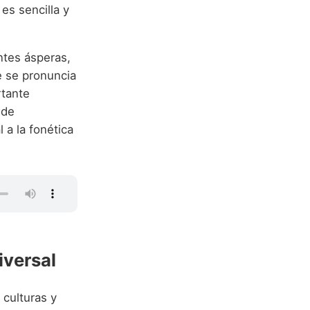
es sencilla y
ntes ásperas,
e se pronuncia
rtante
 de
iversal
 culturas y