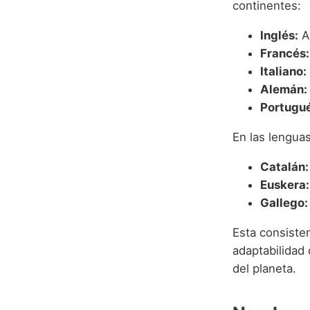
continentes:
Inglés:
Al
Francés:
Italiano:
Alemán:
Portugué
En las lengua
Catalán:
Euskera:
Gallego:
Esta consisten
adaptabilidad 
del planeta.