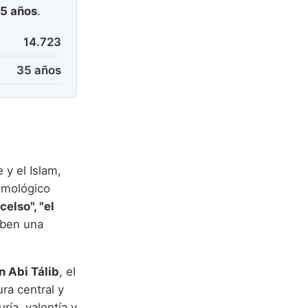
5 años
.
14.723
35 años
 y el Islam,
imológico
celso", "el
iben una
bn Abi Tálib
, el
ra central y
ía, valentía y