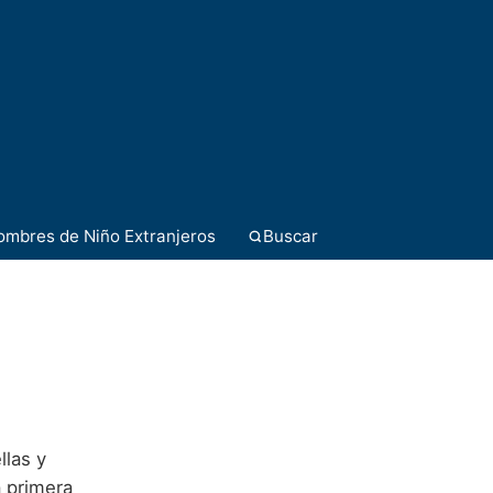
ombres de Niño Extranjeros
Buscar
llas y
a primera