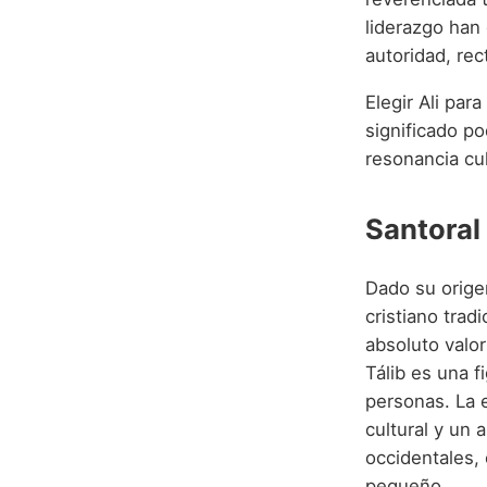
liderazgo han
autoridad, rec
Elegir Ali par
significado po
resonancia cul
Santoral
Dado su orige
cristiano trad
absoluto valor
Tálib es una f
personas. La e
cultural y un 
occidentales, 
pequeño.