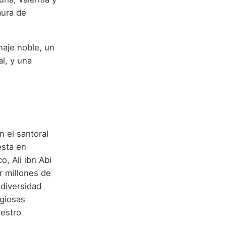
aura de
inaje noble, un
l, y una
 el santoral
esta en
, Ali ibn Abi
r millones de
 diversidad
igiosas
uestro