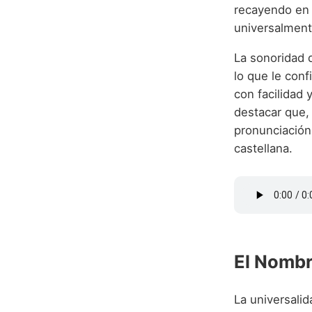
recayendo en l
universalment
La sonoridad 
lo que le con
con facilidad
destacar que,
pronunciación con una 'ayin' (ع), en esp
castellana.
El Nombr
La universali