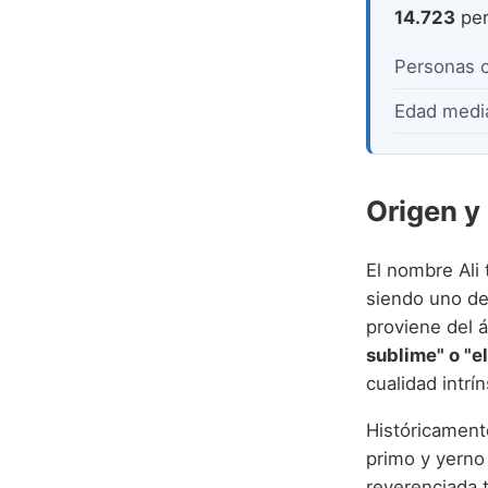
14.723
per
Personas 
Edad medi
Origen y
El nombre Ali 
siendo uno de
sublime" o "e
cualidad intrí
Históricament
primo y yerno 
reverenciada t