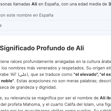
sonas llamadas
Ali
en España, con una edad media de
3
con este nombre en España
a
 Significado Profundo de Ali
tiene raíces profundamente arraigadas en la cultura árabe
 los nombres más venerados y respetados. Su origen et
proviene del árabe 'Alī' (علي), que se traduce como
"el elevado", "el ex
l noble"
. Estas acepciones no son meras palabras; descr
nseca de grandeza y dignidad.
e, su relevancia se magnifica por ser el nombre de
Ali i
del profeta Mahoma, y el cuarto Califa del Islam, una figu
anto por los musulmanes chiítas como sunitas. Su sabidur