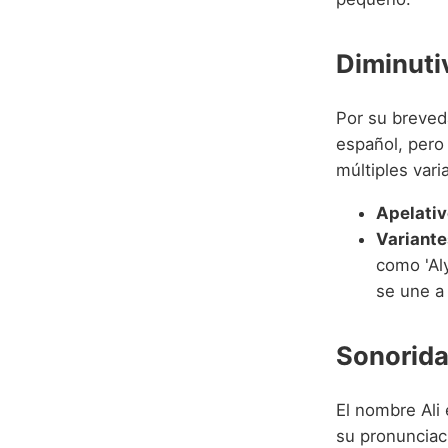
Diminuti
Por su breved
español, pero 
múltiples vari
Apelativ
Variante
como 'Aly
se une a 
Sonorida
El nombre Ali
su pronunciaci