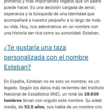
Nombres de Niño Alemanes
Buscar
primeros y más importantes regalos que un padre
Nombres de niño que empiezan por E
puede hacer. Es una decisión cargada de amor,
Nombres de Niño Baleares
Nombres de Niño Egipcios
Nombres de Niño Americanos
esperanza y la búsqueda de una identidad que
Nombres de niño que empiezan por F
Nombres de Niño Canarios
Nombres de Niño Griegos
Nombres de Niño Arabes
acompañará a nuestro pequeño a lo largo de toda
Nombres de niño que empiezan por G
su vida. Hoy, nos adentramos en un nombre con
Nombres de Niño Cantabros
Nombres de Niño Mitologicos
Nombres de Niño Chinos
una historia tan rica como su sonoridad: Esteban.
Nombres de niño que empiezan por H
Nombres de Niño Castellanos
Nombres de Niño Romanos
Nombres de Niño Franceses
Nombres de niño que empiezan por I
¿Te gustaría una taza
Nombres de Niño Catalanes
Nombres de Niño Vikingos
Nombres de Niño Hispanoamericanos
Nombres de niño que empiezan por J
Nombres de Niño Extremeños
personalizada con el nombre
Nombres de Niño Ingleses
Nombres de niño que empiezan por K
Nombres de Niño Gallegos
Esteban?
Nombres de Niño Italianos
Nombres de niño que empiezan por L
Nombres de Niño Madrileños
Nombres de Niño Japoneses
En España, Esteban no es solo un nombre; es un
Nombres de niño que empiezan por M
Nombres de Niño Murcianos
Nombres de Niño Judíos
legado. Según los datos más recientes del Instituto
Nombres de niño que empiezan por N
Nacional de Estadística (INE), un total de
28.639
Nombres de Niño Navarros
Nombres de Niño Marroquíes
hombres
llevan con orgullo este nombre. Su edad
Nombres de niño que empiezan por O
Nombres de Niño Riojanos
Nombres de Niño Portugueses
media, de
52.0 años
, nos habla de un nombre con