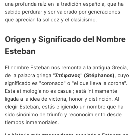
Nombres de niño que empiezan por P
una profunda raíz en la tradición española, que ha
Nombres de Niño Valencianos
Nombres de Niño Rumanos
sabido perdurar y ser valorado por generaciones
Nombres de niño que empiezan por Q
Nombres de Niño Vascos
Nombres de Niño Rusos
que aprecian la solidez y el clasicismo.
Nombres de niño que empiezan por R
Nombres de Niño Suecos
Origen y Significado del Nombre
Nombres de niño que empiezan por S
Esteban
Nombres de niño que empiezan por T
Nombres de niño que empiezan por U
El nombre Esteban nos remonta a la antigua Grecia,
Nombres de niño que empiezan por V
de la palabra griega
"Στέφανος" (Stéphanos)
, cuyo
significado es "coronado" o "el que lleva la corona".
Nombres de niño que empiezan por W
Esta etimología no es casual; está íntimamente
Nombres de niño que empiezan por X
ligada a la idea de victoria, honor y distinción. Al
elegir Esteban, estás eligiendo un nombre que ha
Nombres de niño que empiezan por Y
sido sinónimo de triunfo y reconocimiento desde
Nombres de niño que empiezan por Z
tiempos inmemoriales.