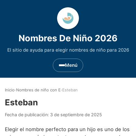
Nombres De Niño 2026
El sitio de ayuda para elegir nombres de niño para 2026
Menú
Nombres de Niño por Inicial
▾
Inicio
›
Nombres de niño con E
›
Esteban
Nombres de niño que empiezan por A
Nombres de Regiones de España
▾
Esteban
Nombres de niño que empiezan por B
Nombres de Niño Andaluces
Nombres de Niño Historicos
▾
Fecha de publicación:
3 de septiembre de 2025
Nombres de niño que empiezan por C
Nombres de Niño Aragoneses
Nombres de niño de Origen Biblico
Nombres de Niño Extranjeros
▾
Elegir el nombre perfecto para un hijo es uno de los
Nombres de niño que empiezan por D
Nombres de Niño Asturianos
Nombres de Niño Celtas