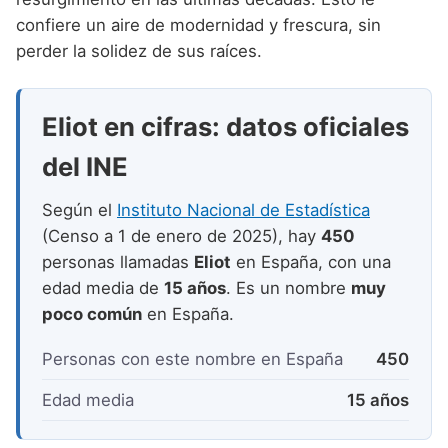
Nombres de niño que empiezan por P
Nombres de Niño Valencianos
Nombres de Niño Rumanos
confiere un aire de modernidad y frescura, sin
Nombres de niño que empiezan por Q
perder la solidez de sus raíces.
Nombres de Niño Vascos
Nombres de Niño Rusos
Nombres de niño que empiezan por R
Nombres de Niño Suecos
Eliot en cifras: datos oficiales
Nombres de niño que empiezan por S
del INE
Nombres de niño que empiezan por T
Nombres de niño que empiezan por U
Según el
Instituto Nacional de Estadística
(Censo a 1 de enero de 2025), hay
450
Nombres de niño que empiezan por V
personas llamadas
Eliot
en España, con una
Nombres de niño que empiezan por W
edad media de
15 años
. Es un nombre
muy
poco común
en España.
Nombres de niño que empiezan por X
Personas con este nombre en España
450
Nombres de niño que empiezan por Y
Nombres de niño que empiezan por Z
Edad media
15 años