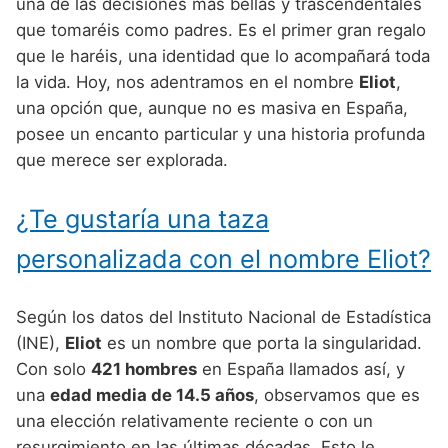
Nombres de Niño Alemanes
Buscar
una de las decisiones más bellas y trascendentales
Nombres de niño que empiezan por E
que tomaréis como padres. Es el primer gran regalo
Nombres de Niño Baleares
Nombres de Niño Egipcios
Nombres de Niño Americanos
que le haréis, una identidad que lo acompañará toda
Nombres de niño que empiezan por F
Nombres de Niño Canarios
Nombres de Niño Griegos
Nombres de Niño Arabes
la vida. Hoy, nos adentramos en el nombre
Eliot
,
Nombres de niño que empiezan por G
una opción que, aunque no es masiva en España,
Nombres de Niño Cantabros
Nombres de Niño Mitologicos
Nombres de Niño Chinos
posee un encanto particular y una historia profunda
Nombres de niño que empiezan por H
Nombres de Niño Castellanos
Nombres de Niño Romanos
Nombres de Niño Franceses
que merece ser explorada.
Nombres de niño que empiezan por I
Nombres de Niño Catalanes
Nombres de Niño Vikingos
Nombres de Niño Hispanoamericanos
¿Te gustaría una taza
Nombres de niño que empiezan por J
Nombres de Niño Extremeños
Nombres de Niño Ingleses
personalizada con el nombre Eliot?
Nombres de niño que empiezan por K
Nombres de Niño Gallegos
Nombres de Niño Italianos
Nombres de niño que empiezan por L
Nombres de Niño Madrileños
Nombres de Niño Japoneses
Según los datos del Instituto Nacional de Estadística
Nombres de niño que empiezan por M
(INE),
Eliot
es un nombre que porta la singularidad.
Nombres de Niño Murcianos
Nombres de Niño Judíos
Con solo
421 hombres
en España llamados así, y
Nombres de niño que empiezan por N
Nombres de Niño Navarros
Nombres de Niño Marroquíes
una
edad media de 14.5 años
, observamos que es
Nombres de niño que empiezan por O
una elección relativamente reciente o con un
Nombres de Niño Riojanos
Nombres de Niño Portugueses
resurgimiento en las últimas décadas. Esto le