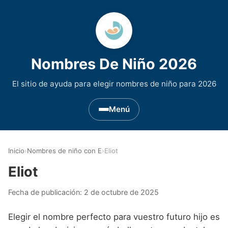
Nombres De Niño 2026
El sitio de ayuda para elegir nombres de niño para 2026
Menú
Nombres de Niño por Inicial
▾
Inicio
›
Nombres de niño con E
›
Eliot
Nombres de niño que empiezan por A
Nombres de Regiones de España
▾
Eliot
Nombres de niño que empiezan por B
Nombres de Niño Andaluces
Nombres de Niño Historicos
▾
Fecha de publicación:
2 de octubre de 2025
Nombres de niño que empiezan por C
Nombres de Niño Aragoneses
Nombres de niño de Origen Biblico
Nombres de Niño Extranjeros
▾
Elegir el nombre perfecto para vuestro futuro hijo es
Nombres de niño que empiezan por D
Nombres de Niño Asturianos
Nombres de Niño Celtas