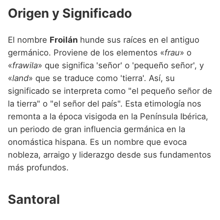
Nombres de niño que empiezan por P
Nombres de Niño Valencianos
Origen y Significado
Nombres de Niño Rumanos
Nombres de niño que empiezan por Q
Nombres de Niño Vascos
Nombres de Niño Rusos
El nombre
Froilán
hunde sus raíces en el antiguo
Nombres de niño que empiezan por R
Nombres de Niño Suecos
germánico. Proviene de los elementos «
frau
» o
Nombres de niño que empiezan por S
«
frawila
» que significa 'señor' o 'pequeño señor', y
«
land
» que se traduce como 'tierra'. Así, su
Nombres de niño que empiezan por T
significado se interpreta como "el pequeño señor de
Nombres de niño que empiezan por U
la tierra" o "el señor del país". Esta etimología nos
remonta a la época visigoda en la Península Ibérica,
Nombres de niño que empiezan por V
un periodo de gran influencia germánica en la
Nombres de niño que empiezan por W
onomástica hispana. Es un nombre que evoca
nobleza, arraigo y liderazgo desde sus fundamentos
Nombres de niño que empiezan por X
más profundos.
Nombres de niño que empiezan por Y
Nombres de niño que empiezan por Z
Santoral