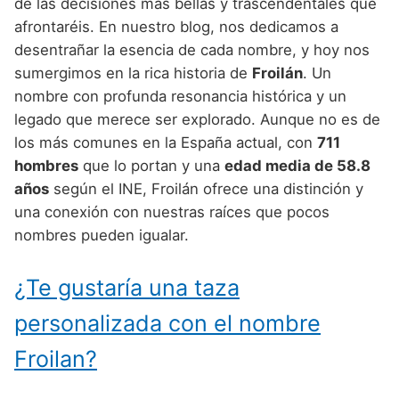
Nombres de Niño Alemanes
Buscar
de las decisiones más bellas y trascendentales que
Nombres de niño que empiezan por E
afrontaréis. En nuestro blog, nos dedicamos a
Nombres de Niño Baleares
Nombres de Niño Egipcios
Nombres de Niño Americanos
desentrañar la esencia de cada nombre, y hoy nos
Nombres de niño que empiezan por F
Nombres de Niño Canarios
Nombres de Niño Griegos
Nombres de Niño Arabes
sumergimos en la rica historia de
Froilán
. Un
Nombres de niño que empiezan por G
nombre con profunda resonancia histórica y un
Nombres de Niño Cantabros
Nombres de Niño Mitologicos
Nombres de Niño Chinos
legado que merece ser explorado. Aunque no es de
Nombres de niño que empiezan por H
Nombres de Niño Castellanos
Nombres de Niño Romanos
Nombres de Niño Franceses
los más comunes en la España actual, con
711
Nombres de niño que empiezan por I
hombres
que lo portan y una
edad media de 58.8
Nombres de Niño Catalanes
Nombres de Niño Vikingos
Nombres de Niño Hispanoamericanos
años
según el INE, Froilán ofrece una distinción y
Nombres de niño que empiezan por J
Nombres de Niño Extremeños
Nombres de Niño Ingleses
una conexión con nuestras raíces que pocos
Nombres de niño que empiezan por K
nombres pueden igualar.
Nombres de Niño Gallegos
Nombres de Niño Italianos
Nombres de niño que empiezan por L
Nombres de Niño Madrileños
Nombres de Niño Japoneses
¿Te gustaría una taza
Nombres de niño que empiezan por M
Nombres de Niño Murcianos
Nombres de Niño Judíos
personalizada con el nombre
Nombres de niño que empiezan por N
Nombres de Niño Navarros
Nombres de Niño Marroquíes
Froilan?
Nombres de niño que empiezan por O
Nombres de Niño Riojanos
Nombres de Niño Portugueses