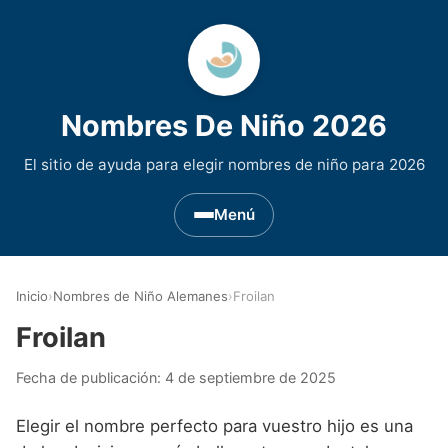
Nombres De Niño 2026
El sitio de ayuda para elegir nombres de niño para 2026
Menú
Nombres de Niño por Inicial
▾
Inicio
›
Nombres de Niño Alemanes
›
Froilan
Nombres de niño que empiezan por A
Nombres de Regiones de España
▾
Froilan
Nombres de niño que empiezan por B
Nombres de Niño Andaluces
Nombres de Niño Historicos
▾
Fecha de publicación:
4 de septiembre de 2025
Nombres de niño que empiezan por C
Nombres de Niño Aragoneses
Nombres de niño de Origen Biblico
Nombres de Niño Extranjeros
▾
Elegir el nombre perfecto para vuestro hijo es una
Nombres de niño que empiezan por D
Nombres de Niño Asturianos
Nombres de Niño Celtas