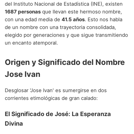
Nombres de niño que empiezan por P
del Instituto Nacional de Estadística (INE), existen
Nombres de Niño Valencianos
Nombres de Niño Rumanos
1687 personas
que llevan este hermoso nombre,
Nombres de niño que empiezan por Q
Nombres de Niño Vascos
Nombres de Niño Rusos
con una edad media de
41.5 años
. Esto nos habla
Nombres de niño que empiezan por R
de un nombre con una trayectoria consolidada,
Nombres de Niño Suecos
elegido por generaciones y que sigue transmitiendo
Nombres de niño que empiezan por S
un encanto atemporal.
Nombres de niño que empiezan por T
Origen y Significado del Nombre
Nombres de niño que empiezan por U
Jose Ivan
Nombres de niño que empiezan por V
Nombres de niño que empiezan por W
Desglosar 'Jose Ivan' es sumergirse en dos
Nombres de niño que empiezan por X
corrientes etimológicas de gran calado:
Nombres de niño que empiezan por Y
El Significado de José: La Esperanza
Nombres de niño que empiezan por Z
Divina