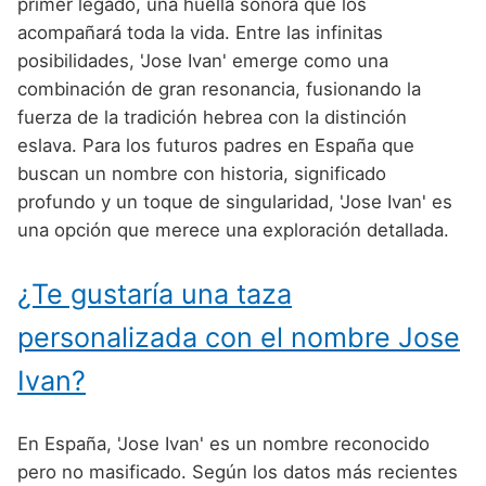
Nombres de Niño Alemanes
Buscar
primer legado, una huella sonora que los
Nombres de niño que empiezan por E
acompañará toda la vida. Entre las infinitas
Nombres de Niño Baleares
Nombres de Niño Egipcios
Nombres de Niño Americanos
posibilidades, 'Jose Ivan' emerge como una
Nombres de niño que empiezan por F
Nombres de Niño Canarios
Nombres de Niño Griegos
Nombres de Niño Arabes
combinación de gran resonancia, fusionando la
Nombres de niño que empiezan por G
fuerza de la tradición hebrea con la distinción
Nombres de Niño Cantabros
Nombres de Niño Mitologicos
Nombres de Niño Chinos
eslava. Para los futuros padres en España que
Nombres de niño que empiezan por H
Nombres de Niño Castellanos
Nombres de Niño Romanos
Nombres de Niño Franceses
buscan un nombre con historia, significado
Nombres de niño que empiezan por I
profundo y un toque de singularidad, 'Jose Ivan' es
Nombres de Niño Catalanes
Nombres de Niño Vikingos
Nombres de Niño Hispanoamericanos
una opción que merece una exploración detallada.
Nombres de niño que empiezan por J
Nombres de Niño Extremeños
Nombres de Niño Ingleses
Nombres de niño que empiezan por K
¿Te gustaría una taza
Nombres de Niño Gallegos
Nombres de Niño Italianos
Nombres de niño que empiezan por L
Nombres de Niño Madrileños
personalizada con el nombre Jose
Nombres de Niño Japoneses
Nombres de niño que empiezan por M
Nombres de Niño Murcianos
Ivan?
Nombres de Niño Judíos
Nombres de niño que empiezan por N
Nombres de Niño Navarros
Nombres de Niño Marroquíes
En España, 'Jose Ivan' es un nombre reconocido
Nombres de niño que empiezan por O
Nombres de Niño Riojanos
Nombres de Niño Portugueses
pero no masificado. Según los datos más recientes