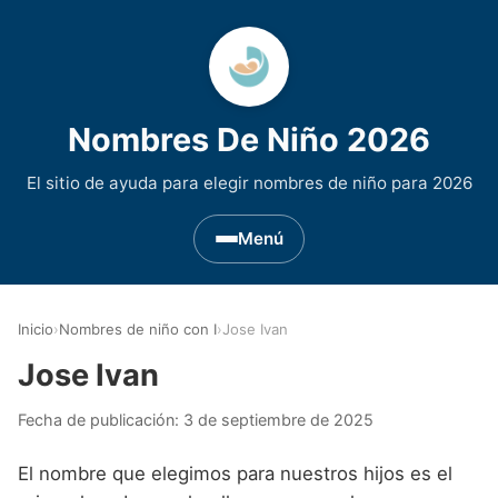
Nombres De Niño 2026
El sitio de ayuda para elegir nombres de niño para 2026
Menú
Nombres de Niño por Inicial
▾
Inicio
›
Nombres de niño con I
›
Jose Ivan
Nombres de niño que empiezan por A
Nombres de Regiones de España
▾
Jose Ivan
Nombres de niño que empiezan por B
Nombres de Niño Andaluces
Nombres de Niño Historicos
▾
Fecha de publicación:
3 de septiembre de 2025
Nombres de niño que empiezan por C
Nombres de Niño Aragoneses
Nombres de niño de Origen Biblico
Nombres de Niño Extranjeros
▾
El nombre que elegimos para nuestros hijos es el
Nombres de niño que empiezan por D
Nombres de Niño Asturianos
Nombres de Niño Celtas