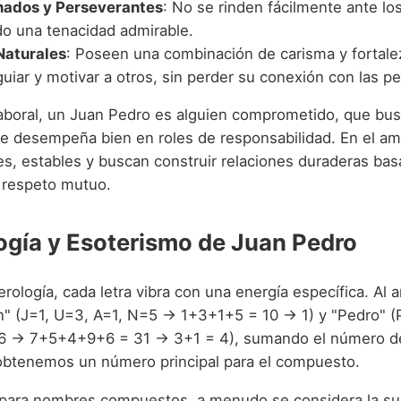
nados y Perseverantes
: No se rinden fácilmente ante lo
o una tenacidad admirable.
Naturales
: Poseen una combinación de carisma y fortale
uiar y motivar a otros, sin perder su conexión con las p
laboral, un Juan Pedro es alguien comprometido, que bus
e desempeña bien en roles de responsabilidad. En el amor
es, estables y buscan construir relaciones duraderas bas
l respeto mutuo.
gía y Esoterismo de Juan Pedro
ología, cada letra vibra con una energía específica. Al an
" (J=1, U=3, A=1, N=5 → 1+3+1+5 = 10 → 1) y "Pedro" (
6 → 7+5+4+9+6 = 31 → 3+1 = 4), sumando el número d
btenemos un número principal para el compuesto.
para nombres compuestos, a menudo se considera la su