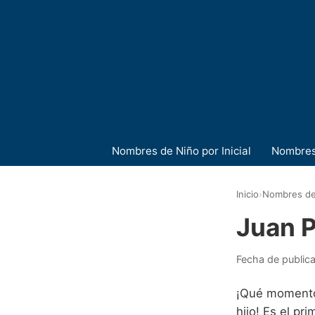
Nombres de Niño por Inicial
Nombres
Inicio
›
Nombres de
Juan 
Fecha de public
¡Qué momento 
hijo! Es el pr