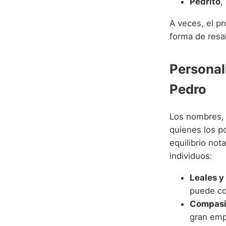
Pedrito
,
A veces, el pr
forma de resa
Personal
Pedro
Los nombres, a
quienes los p
equilibrio not
individuos:
Leales y
puede co
Compasi
gran empa