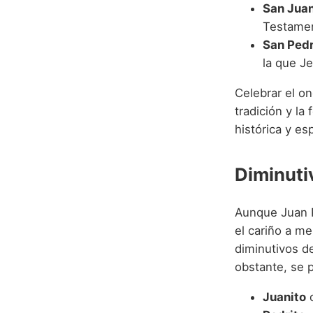
San Juan
Testamen
San Pedr
la que Je
Celebrar el on
tradición y la
histórica y esp
Diminuti
Aunque Juan P
el cariño a m
diminutivos d
obstante, se 
Juanito