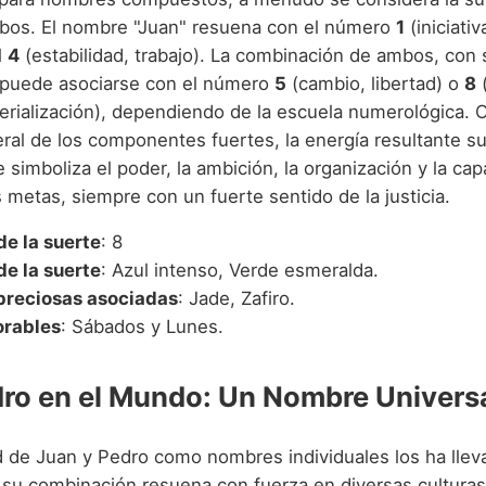
bos. El nombre "Juan" resuena con el número
1
(iniciativ
l
4
(estabilidad, trabajo). La combinación de ambos, con 
 puede asociarse con el número
5
(cambio, libertad) o
8
(
erialización), dependiendo de la escuela numerológica. 
ral de los componentes fuertes, la energía resultante sue
e simboliza el poder, la ambición, la organización y la ca
 metas, siempre con un fuerte sentido de la justicia.
e la suerte
: 8
de la suerte
: Azul intenso, Verde esmeralda.
preciosas asociadas
: Jade, Zafiro.
orables
: Sábados y Lunes.
ro en el Mundo: Un Nombre Univers
d de Juan y Pedro como nombres individuales los ha llev
y su combinación resuena con fuerza en diversas culturas