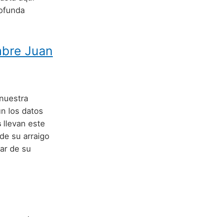
rofunda
mbre Juan
 nuestra
n los datos
s
llevan este
 de su arraigo
ar de su