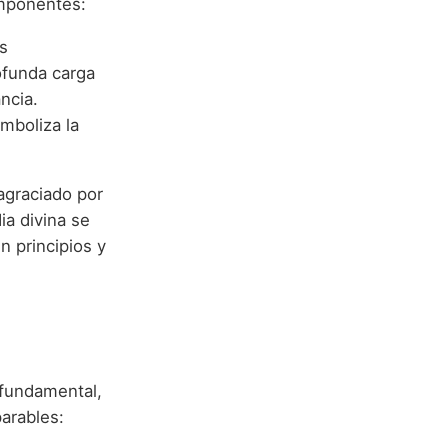
mponentes:
s
ofunda carga
ancia.
imboliza la
agraciado por
ia divina se
n principios y
 fundamental,
arables: