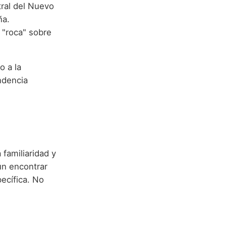
tral del Nuevo
ña.
 "roca" sobre
o a la
endencia
familiaridad y
ún encontrar
ecífica. No