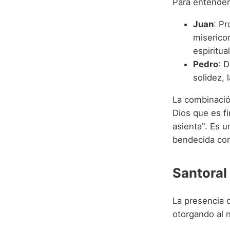
Para entender
Juan
: P
miserico
espiritua
Pedro
: 
solidez, 
La combinaci
Dios que es fi
asienta". Es 
bendecida con
Santoral
La presencia d
otorgando al 