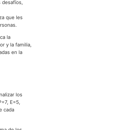
s desafíos,
za que les
ersonas.
ca la
 y la familia,
adas en la
alizar los
P=7, E=5,
e cada
ma de los