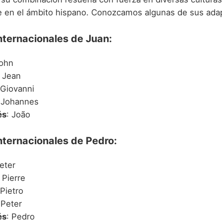
 en el ámbito hispano. Conozcamos algunas de sus ada
nternacionales de Juan:
John
: Jean
 Giovanni
 Johannes
és
: João
nternacionales de Pedro:
Peter
: Pierre
 Pietro
 Peter
és
: Pedro