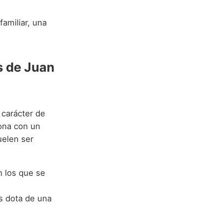
familiar, una
s de Juan
 carácter de
ona con un
uelen ser
n los que se
es dota de una