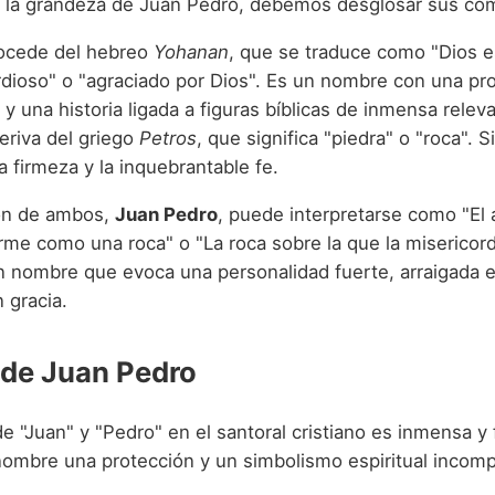
 la grandeza de Juan Pedro, debemos desglosar sus co
rocede del hebreo
Yohanan
, que se traduce como "Dios e
rdioso" o "agraciado por Dios". Es un nombre con una pr
l y una historia ligada a figuras bíblicas de inmensa relev
Deriva del griego
Petros
, que significa "piedra" o "roca". S
la firmeza y la inquebrantable fe.
ón de ambos,
Juan Pedro
, puede interpretarse como "El 
rme como una roca" o "La roca sobre la que la misericord
un nombre que evoca una personalidad fuerte, arraigada e
 gracia.
 de Juan Pedro
e "Juan" y "Pedro" en el santoral cristiano es inmensa y
nombre una protección y un simbolismo espiritual incomp