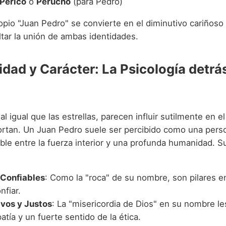
Perico
o
Perucho
(para Pedro)
opio "Juan Pedro" se convierte en el diminutivo cariñoso 
ltar la unión de ambas identidades.
idad y Carácter: La Psicología detrá
l igual que las estrellas, parecen influir sutilmente en el
ortan. Un Juan Pedro suele ser percibido como una pers
able entre la fuerza interior y una profunda humanidad. S
 Confiables
: Como la "roca" de su nombre, son pilares e
nfiar.
vos y Justos
: La "misericordia de Dios" en su nombre l
tía y un fuerte sentido de la ética.