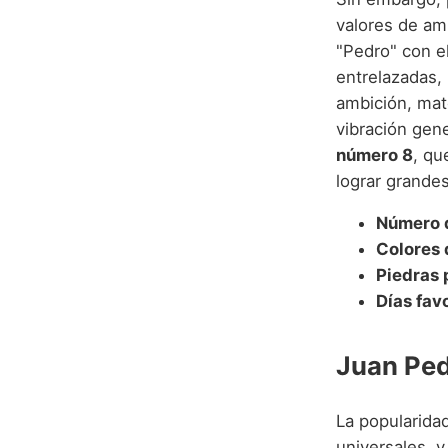
valores de am
"Pedro" con e
entrelazadas,
ambición, mat
vibración gene
número 8
, qu
lograr grandes
Número d
Colores 
Piedras 
Días fav
Juan Ped
La popularida
universales, 