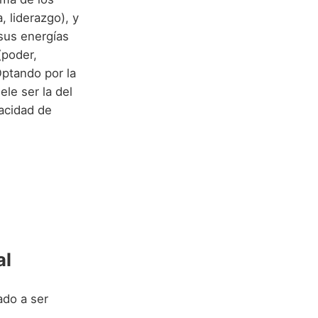
a, liderazgo), y
sus energías
poder,
Optando por la
le ser la del
pacidad de
al
ado a ser
,