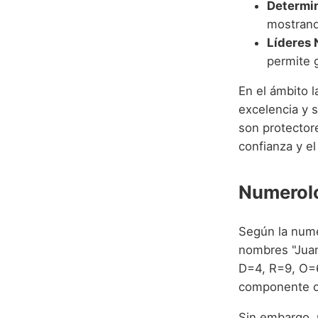
Determi
mostrand
Líderes 
permite g
En el ámbito 
excelencia y s
son protector
confianza y e
Numerolo
Según la numer
nombres "Juan
D=4, R=9, O=
componente o
Sin embargo, 