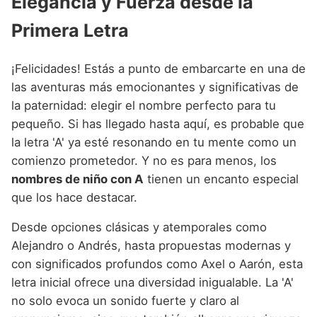
Elegancia y Fuerza desde la
Nombres de Niño Alemanes
Buscar
Nombres de niño que empiezan por E
Nombres de Niño Baleares
Nombres de Niño Egipcios
Primera Letra
Nombres de Niño Americanos
Nombres de niño que empiezan por F
Nombres de Niño Canarios
Nombres de Niño Griegos
Nombres de Niño Arabes
¡Felicidades! Estás a punto de embarcarte en una de
Nombres de niño que empiezan por G
Nombres de Niño Cantabros
Nombres de Niño Mitologicos
Nombres de Niño Chinos
las aventuras más emocionantes y significativas de
Nombres de niño que empiezan por H
la paternidad: elegir el nombre perfecto para tu
Nombres de Niño Castellanos
Nombres de Niño Romanos
Nombres de Niño Franceses
pequeño. Si has llegado hasta aquí, es probable que
Nombres de niño que empiezan por I
Nombres de Niño Catalanes
Nombres de Niño Vikingos
Nombres de Niño Hispanoamericanos
la letra 'A' ya esté resonando en tu mente como un
Nombres de niño que empiezan por J
comienzo prometedor. Y no es para menos, los
Nombres de Niño Extremeños
Nombres de Niño Ingleses
nombres de niño con A
tienen un encanto especial
Nombres de niño que empiezan por K
Nombres de Niño Gallegos
Nombres de Niño Italianos
que los hace destacar.
Nombres de niño que empiezan por L
Nombres de Niño Madrileños
Nombres de Niño Japoneses
Desde opciones clásicas y atemporales como
Nombres de niño que empiezan por M
Nombres de Niño Murcianos
Alejandro o Andrés, hasta propuestas modernas y
Nombres de Niño Judíos
con significados profundos como Axel o Aarón, esta
Nombres de niño que empiezan por N
Nombres de Niño Navarros
Nombres de Niño Marroquíes
letra inicial ofrece una diversidad inigualable. La 'A'
Nombres de niño que empiezan por O
Nombres de Niño Riojanos
no solo evoca un sonido fuerte y claro al
Nombres de Niño Portugueses