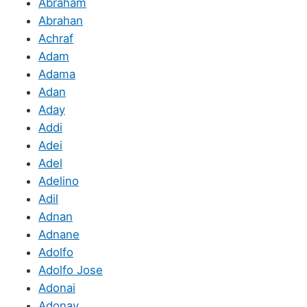
Abraham
Abrahan
Achraf
Adam
Adama
Adan
Aday
Addi
Adei
Adel
Adelino
Adil
Adnan
Adnane
Adolfo
Adolfo Jose
Adonai
Adonay