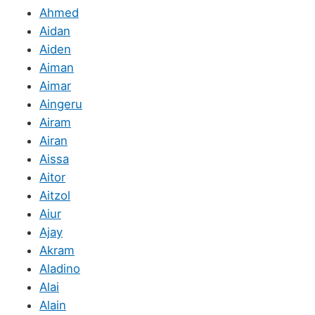
Ahmed
Aidan
Aiden
Aiman
Aimar
Aingeru
Airam
Airan
Aissa
Aitor
Aitzol
Aiur
Ajay
Akram
Aladino
Alai
Alain