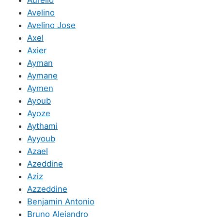
Avelino
Avelino Jose
Axel
Axier
Ayman
Aymane
Aymen
Ayoub
Ayoze
Aythami
Ayyoub
Azael
Azeddine
Aziz
Azzeddine
Benjamin Antonio
Bruno Alejandro