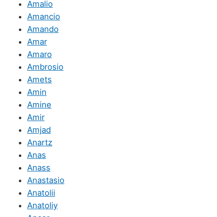
Amalio
Amancio
Amando
Amar
Amaro
Ambrosio
Amets
Amin
Amine
Amir
Amjad
Anartz
Anas
Anass
Anastasio
Anatolii
Anatoliy