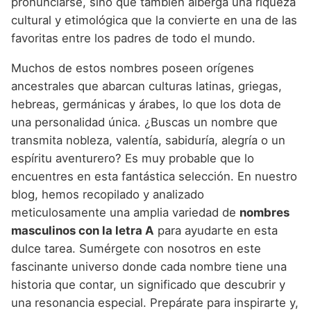
pronunciarse, sino que también alberga una riqueza
Nombres de niño que empiezan por P
Nombres de Niño Valencianos
Nombres de Niño Rumanos
cultural y etimológica que la convierte en una de las
Nombres de niño que empiezan por Q
Nombres de Niño Vascos
favoritas entre los padres de todo el mundo.
Nombres de Niño Rusos
Nombres de niño que empiezan por R
Muchos de estos nombres poseen orígenes
Nombres de Niño Suecos
ancestrales que abarcan culturas latinas, griegas,
Nombres de niño que empiezan por S
hebreas, germánicas y árabes, lo que los dota de
Nombres de niño que empiezan por T
una personalidad única. ¿Buscas un nombre que
transmita nobleza, valentía, sabiduría, alegría o un
Nombres de niño que empiezan por U
espíritu aventurero? Es muy probable que lo
Nombres de niño que empiezan por V
encuentres en esta fantástica selección. En nuestro
blog, hemos recopilado y analizado
Nombres de niño que empiezan por W
meticulosamente una amplia variedad de
nombres
Nombres de niño que empiezan por X
masculinos con la letra A
para ayudarte en esta
dulce tarea. Sumérgete con nosotros en este
Nombres de niño que empiezan por Y
fascinante universo donde cada nombre tiene una
Nombres de niño que empiezan por Z
historia que contar, un significado que descubrir y
una resonancia especial. Prepárate para inspirarte y,