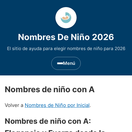
Nombres De Niño 2026
El sitio de ayuda para elegir nombres de niño para 2026
Menú
Nombres de Niño por Inicial
▾
Nombres de niño con A
Nombres de niño que empiezan por A
Nombres de Regiones de España
▾
Volver a
Nombres de Niño por Inicial
.
Nombres de niño que empiezan por B
Nombres de Niño Andaluces
Nombres de Niño Historicos
▾
Nombres de niño que empiezan por C
Nombres de Niño Aragoneses
Nombres de niño con A:
Nombres de niño de Origen Biblico
Nombres de Niño Extranjeros
▾
Nombres de niño que empiezan por D
Nombres de Niño Asturianos
Nombres de Niño Celtas