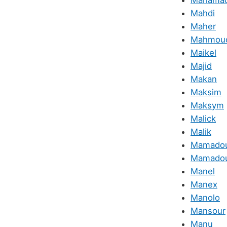
Mahama
Mahdi
Maher
Mahmou
Maikel
Majid
Makan
Maksim
Maksym
Malick
Malik
Mamado
Mamadou
Manel
Manex
Manolo
Mansour
Manu