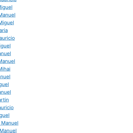
iguel
Manuel
Miguel
aria
auricio
iguel
anuel
 Manuel
Mihai
nuel
guel
anuel
rtin
uricio
guel
 Manuel
 Manuel