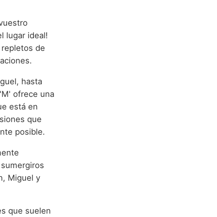
 vuestro
l lugar ideal!
 repletos de
raciones.
guel, hasta
'M' ofrece una
ue está en
isiones que
nte posible.
mente
a sumergiros
n, Miguel y
des que suelen