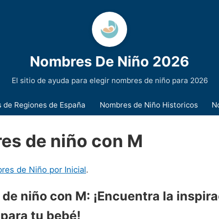
Nombres De Niño 2026
El sitio de ayuda para elegir nombres de niño para 2026
 de Regiones de España
Nombres de Niño Historicos
N
es de niño con M
es de Niño por Inicial
.
de niño con M: ¡Encuentra la inspir
 para tu bebé!