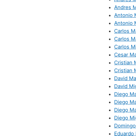
Andres M
Antonio 
Antonio 
Carlos M
Carlos M
Carlos M
Cesar M
Cristian
Cristian 
David Ma
David Mi
Diego M
Diego Ma
Diego Ma
Diego Mi
Domingo
Eduardo