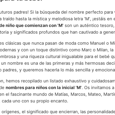
 futuros padres! Si la búsqueda del nombre perfecto para
traído hasta la mística y melodiosa letra 'M', ¡estáis en e
de niño que comienzan con 'M'
son un auténtico tesoro,
storia y significados profundos que han cautivado a gene
es clásicas que nunca pasan de moda como Manuel o Mi
odernas y con un toque distintivo como Marc o Milan, la 
mbrosa y una riqueza cultural inigualable para el bebé q
r un nombre es una de las primeras y más hermosas dec
 padres, y queremos hacerla lo más sencilla y emociona
ón, hemos recopilado un listado exhaustivo y cuidadosa
 de
nombres para niños con la inicial 'M'
. Os invitamos 
en el fascinante mundo de Matías, Marcos, Mateo, Martí
 cada uno con su propio encanto.
 orígenes, el significado que encierran, las personalida