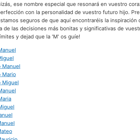
uizás, ese nombre especial que resonará en vuestro cor
perfección con la personalidad de vuestro futuro hijo. Pr
estamos seguros de que aquí encontraréis la inspiración 
 de las decisiones más bonitas y significativas de vuestr
límites y dejad que la 'M' os guíe!
Manuel
Miguel
o Manuel
o Mario
o Miguel
Manuel
Maria
Miguel
anuel
Manuel
Mateo
auricio