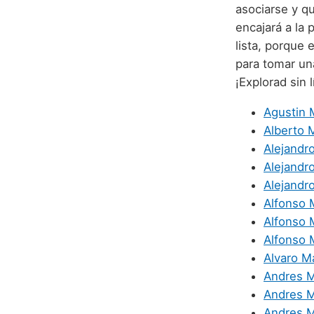
asociarse y q
encajará a la 
lista, porque 
para tomar una
¡Explorad sin 
Agustin 
Alberto 
Alejandr
Alejandr
Alejandr
Alfonso 
Alfonso 
Alfonso 
Alvaro M
Andres 
Andres 
Andres M