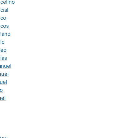
celino
cial
rco
rcos
iano
io
teo
ias
anuel
nuel
uel
io
uel