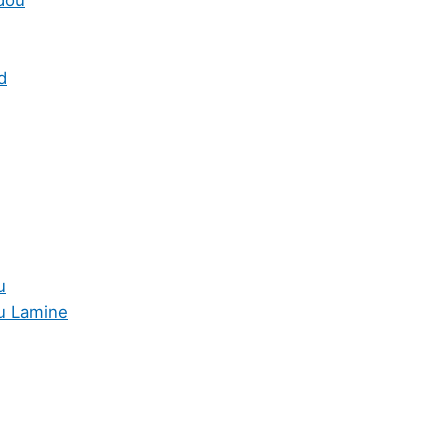
dou
d
u
 Lamine