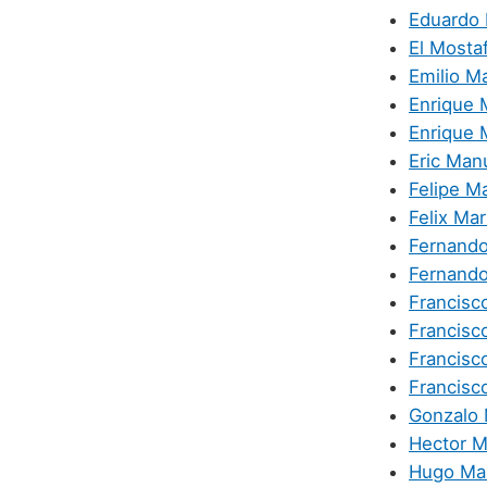
Eduardo 
El Mosta
Emilio M
Enrique 
Enrique 
Eric Man
Felipe M
Felix Mar
Fernand
Fernando
Francisc
Francisc
Francisc
Francisc
Gonzalo
Hector M
Hugo Ma