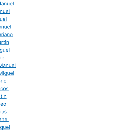
Manuel
anuel
uel
anuel
riano
rtin
guel
nel
Manuel
Miguel
rio
rcos
tin
teo
ias
anel
quel