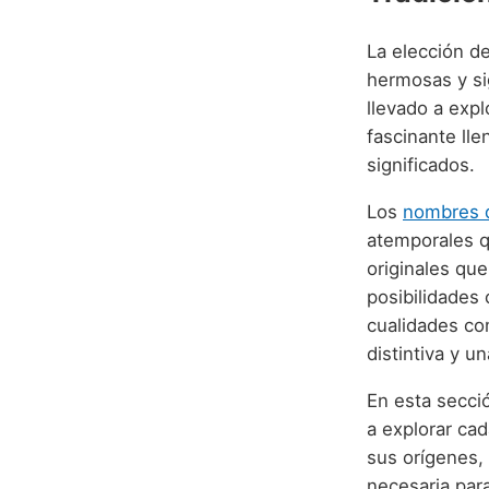
La elección d
hermosas y sig
llevado a expl
fascinante lle
significados.
Los
nombres d
atemporales q
originales qu
posibilidades 
cualidades com
distintiva y u
En esta secci
a explorar cad
sus orígenes,
necesaria par