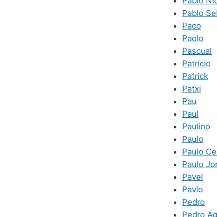
Pablo Ni
Pablo Se
Paco
Paolo
Pascual
Patricio
Patrick
Patxi
Pau
Paul
Paulino
Paulo
Paulo Ce
Paulo Jo
Pavel
Pavlo
Pedro
Pedro Ag