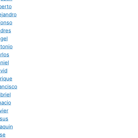
berto
ejandro
fonso
dres
gel
tonio
rlos
niel
vid
rique
ancisco
briel
nacio
vier
sus
aquin
se