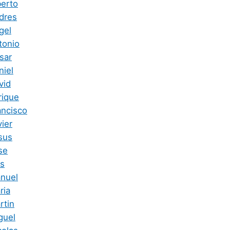
berto
dres
gel
tonio
sar
niel
vid
rique
ancisco
ier
sus
se
is
nuel
ria
rtin
guel