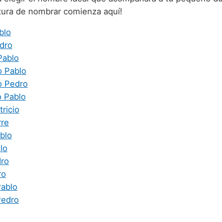
ntura de nombrar comienza aquí!
blo
dro
Pablo
o Pablo
o Pedro
o Pablo
ricio
rre
blo
lo
ro
ro
ablo
Pedro