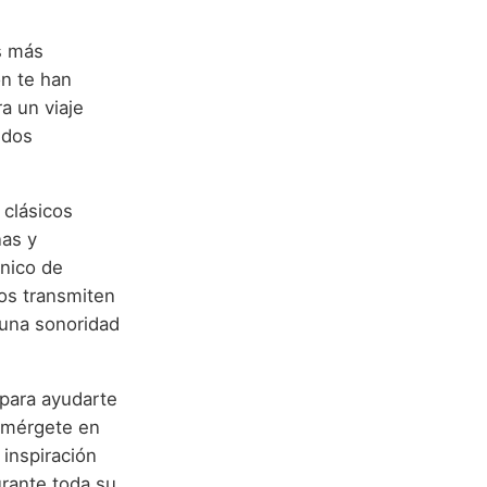
s más
ón te han
ra un viaje
ndos
 clásicos
nas y
anico de
los transmiten
o una sonoridad
 para ayudarte
umérgete en
inspiración
rante toda su