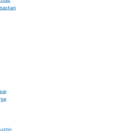
colas
bastian
sar
rge
ustin