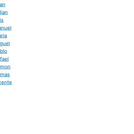
an
lian
is
anuel
ria
guel
blo
fael
amon
omas
cente