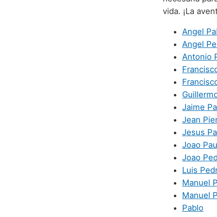
vida. ¡La ave
Angel Pa
Angel Pe
Antonio 
Francisc
Francisc
Guillerm
Jaime Pat
Jean Pie
Jesus Pa
Joao Pau
Joao Ped
Luis Ped
Manuel P
Manuel 
Pablo