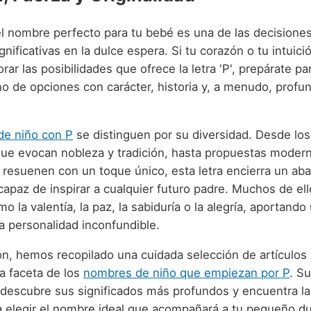
el nombre perfecto para tu bebé es una de las decisione
nificativas en la dulce espera. Si tu corazón o tu intuici
orar las posibilidades que ofrece la letra 'P', prepárate pa
no de opciones con carácter, historia y, a menudo, profu
e niño con P
se distinguen por su diversidad. Desde los
ue evocan nobleza y tradición, hasta propuestas moder
e resuenen con un toque único, esta letra encierra un ab
capaz de inspirar a cualquier futuro padre. Muchos de el
o la valentía, la paz, la sabiduría o la alegría, aportand
na personalidad inconfundible.
ón, hemos recopilado una cuidada selección de artículos
a faceta de los
nombres de niño que empiezan por P
. S
 descubre sus significados más profundos y encuentra la 
a elegir el nombre ideal que acompañará a tu pequeño du