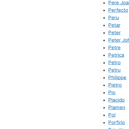
Pere Joa
Perfecto
Peru
Petar
Peter
Peter Jo
Petre
Petrica
Petro
Petru
Philippe
Pietro
Pio
Placido
Plamen
Pol
Porfirio