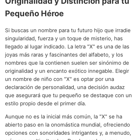
Originalidad y Distinción para tu
Nombres de Niño Alemanes
Buscar
Nombres de niño que empiezan por E
Nombres de Niño Baleares
Nombres de Niño Egipcios
Pequeño Héroe
Nombres de Niño Americanos
Nombres de niño que empiezan por F
Nombres de Niño Canarios
Nombres de Niño Griegos
Nombres de Niño Arabes
Si buscas un nombre para tu futuro hijo que irradie
Nombres de niño que empiezan por G
Nombres de Niño Cantabros
Nombres de Niño Mitologicos
Nombres de Niño Chinos
singularidad, fuerza y un toque de misterio, has
Nombres de niño que empiezan por H
llegado al lugar indicado. La letra "X" es una de las
Nombres de Niño Castellanos
Nombres de Niño Romanos
Nombres de Niño Franceses
joyas más raras y fascinantes del alfabeto, y los
Nombres de niño que empiezan por I
Nombres de Niño Catalanes
Nombres de Niño Vikingos
Nombres de Niño Hispanoamericanos
nombres que la contienen suelen ser sinónimo de
Nombres de niño que empiezan por J
originalidad y un encanto exótico innegable. Elegir
Nombres de Niño Extremeños
Nombres de Niño Ingleses
un nombre de niño con "X" es optar por una
Nombres de niño que empiezan por K
Nombres de Niño Gallegos
Nombres de Niño Italianos
declaración de personalidad, una decisión audaz
Nombres de niño que empiezan por L
que asegurará que tu pequeño se destaque con un
Nombres de Niño Madrileños
Nombres de Niño Japoneses
estilo propio desde el primer día.
Nombres de niño que empiezan por M
Nombres de Niño Murcianos
Nombres de Niño Judíos
Aunque no es la inicial más común, la "X" se ha
Nombres de niño que empiezan por N
Nombres de Niño Navarros
Nombres de Niño Marroquíes
abierto paso en la onomástica mundial, ofreciendo
Nombres de niño que empiezan por O
Nombres de Niño Riojanos
opciones con sonoridades intrigantes y, a menudo,
Nombres de Niño Portugueses