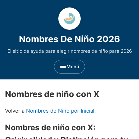
Nombres De Niño 2026
El sitio de ayuda para elegir nombres de niño para 2026
Menú
Nombres de Niño por Inicial
▾
Nombres de niño con X
Nombres de niño que empiezan por A
Nombres de Regiones de España
▾
Volver a
Nombres de Niño por Inicial
.
Nombres de niño que empiezan por B
Nombres de Niño Andaluces
Nombres de Niño Historicos
▾
Nombres de niño que empiezan por C
Nombres de Niño Aragoneses
Nombres de niño con X:
Nombres de niño de Origen Biblico
Nombres de Niño Extranjeros
▾
Nombres de niño que empiezan por D
Nombres de Niño Asturianos
Nombres de Niño Celtas