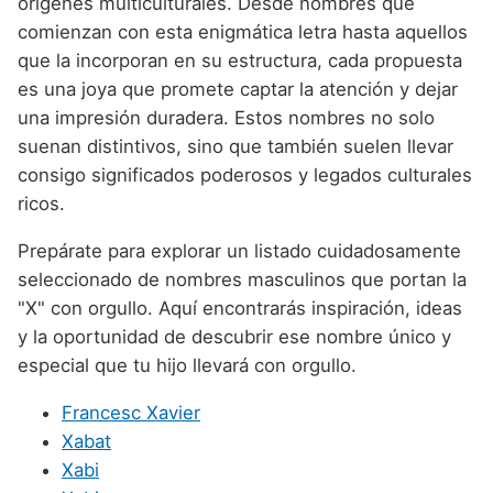
orígenes multiculturales. Desde nombres que
Nombres de niño que empiezan por P
Nombres de Niño Valencianos
Nombres de Niño Rumanos
comienzan con esta enigmática letra hasta aquellos
Nombres de niño que empiezan por Q
Nombres de Niño Vascos
que la incorporan en su estructura, cada propuesta
Nombres de Niño Rusos
es una joya que promete captar la atención y dejar
Nombres de niño que empiezan por R
Nombres de Niño Suecos
una impresión duradera. Estos nombres no solo
Nombres de niño que empiezan por S
suenan distintivos, sino que también suelen llevar
consigo significados poderosos y legados culturales
Nombres de niño que empiezan por T
ricos.
Nombres de niño que empiezan por U
Prepárate para explorar un listado cuidadosamente
Nombres de niño que empiezan por V
seleccionado de nombres masculinos que portan la
"X" con orgullo. Aquí encontrarás inspiración, ideas
Nombres de niño que empiezan por W
y la oportunidad de descubrir ese nombre único y
Nombres de niño que empiezan por X
especial que tu hijo llevará con orgullo.
Nombres de niño que empiezan por Y
Francesc Xavier
Nombres de niño que empiezan por Z
Xabat
Xabi