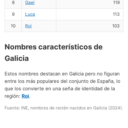
8
Gael
119
Nombres de niño que empiezan por P
Nombres de Niño Valencianos
Nombres de Niño Rumanos
Nombres de niño que empiezan por Q
9
Luca
113
Nombres de Niño Vascos
Nombres de Niño Rusos
Nombres de niño que empiezan por R
10
Roi
103
Nombres de Niño Suecos
Nombres de niño que empiezan por S
Nombres característicos de
Nombres de niño que empiezan por T
Galicia
Nombres de niño que empiezan por U
Nombres de niño que empiezan por V
Estos nombres destacan en Galicia pero no figuran
Nombres de niño que empiezan por W
entre los más populares del conjunto de España, lo
que los convierte en una seña de identidad de la
Nombres de niño que empiezan por X
región:
Roi
.
Nombres de niño que empiezan por Y
Fuente: INE, nombres de recién nacidos en Galicia (2024).
Nombres de niño que empiezan por Z