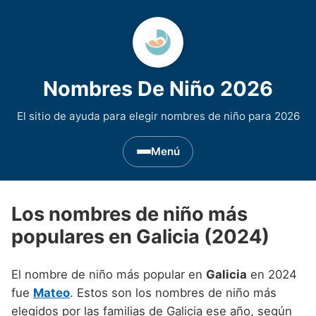
Nombres De Niño 2026
El sitio de ayuda para elegir nombres de niño para 2026
Menú
Nombres de Niño por Inicial
▾
Los nombres de niño más
Nombres de niño que empiezan por A
Nombres de Regiones de España
▾
populares en Galicia (2024)
Nombres de niño que empiezan por B
Nombres de Niño Andaluces
Nombres de Niño Historicos
▾
El nombre de niño más popular en
Galicia
en 2024
Nombres de niño que empiezan por C
Nombres de Niño Aragoneses
Nombres de niño de Origen Biblico
Nombres de Niño Extranjeros
▾
fue
Mateo
. Estos son los nombres de niño más
Nombres de niño que empiezan por D
elegidos por las familias de Galicia ese año, según
Nombres de Niño Asturianos
Nombres de Niño Celtas