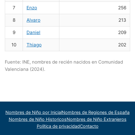
Nombres de niño que empiezan por P
Nombres de Niño Valencianos
Nombres de Niño Rumanos
7
Enzo
256
Nombres de niño que empiezan por Q
Nombres de Niño Vascos
Nombres de Niño Rusos
8
Alvaro
213
Nombres de niño que empiezan por R
Nombres de Niño Suecos
9
Daniel
209
Nombres de niño que empiezan por S
10
Thiago
202
Nombres de niño que empiezan por T
Nombres de niño que empiezan por U
Fuente: INE, nombres de recién nacidos en Comunidad
Valenciana (2024).
Nombres de niño que empiezan por V
Nombres de niño que empiezan por W
Nombres de niño que empiezan por X
Nombres de niño que empiezan por Y
Nombres de Niño por Inicial
Nombres de Regiones de España
Nombres de Niño Historicos
Nombres de Niño Extranjeros
Nombres de niño que empiezan por Z
Política de privacidad
Contacto