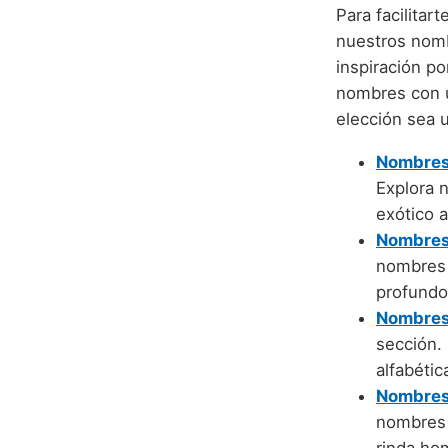
Para facilita
nuestros nomb
inspiración por
nombres con u
elección sea u
Nombres 
Explora 
exótico a
Nombres 
nombres 
profundo
Nombres 
sección.
alfabétic
Nombres
nombres 
rinda hom