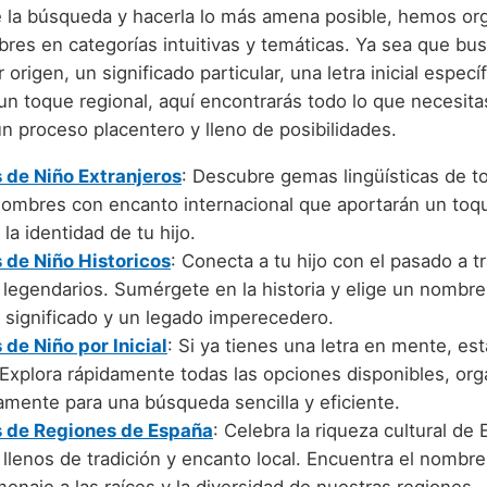
rte la búsqueda y hacerla lo más amena posible, hemos or
res en categorías intuitivas y temáticas. Ya sea que bu
 origen, un significado particular, una letra inicial especí
n toque regional, aquí encontrarás todo lo que necesita
n proceso placentero y lleno de posibilidades.
de Niño Extranjeros
: Descubre gemas lingüísticas de t
nombres con encanto internacional que aportarán un toq
 la identidad de tu hijo.
de Niño Historicos
: Conecta a tu hijo con el pasado a t
legendarios. Sumérgete en la historia y elige un nombr
 significado y un legado imperecedero.
de Niño por Inicial
: Si ya tienes una letra en mente, est
 Explora rápidamente todas las opciones disponibles, or
amente para una búsqueda sencilla y eficiente.
 de Regiones de España
: Celebra la riqueza cultural de
llenos de tradición y encanto local. Encuentra el nombr
enaje a las raíces y la diversidad de nuestras regiones.