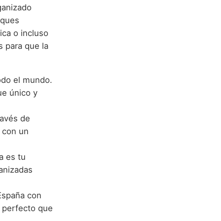
ganizado
sques
fica o incluso
s para que la
odo el mundo.
ue único y
ravés de
e con un
a es tu
ganizadas
 España con
e perfecto que