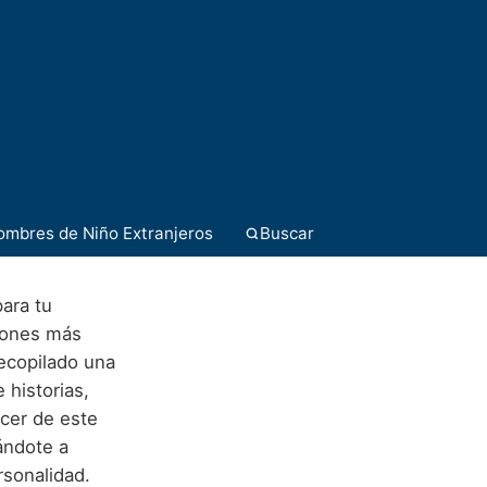
ombres de Niño Extranjeros
Buscar
para tu
iones más
ecopilado una
 historias,
acer de este
ándote a
sonalidad.