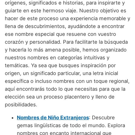
Nombres de Niño Alemanes
Buscar
orígenes, significados e historias, para inspirarte y
Nombres de niño que empiezan por E
Nombres de Niño Baleares
guiarte en este hermoso viaje. Nuestro objetivo es
Nombres de Niño Egipcios
Nombres de Niño Americanos
hacer de este proceso una experiencia memorable y
Nombres de niño que empiezan por F
Nombres de Niño Canarios
Nombres de Niño Griegos
Nombres de Niño Arabes
llena de descubrimientos, ayudándote a encontrar
Nombres de niño que empiezan por G
Nombres de Niño Cantabros
ese nombre especial que resuene con vuestro
Nombres de Niño Mitologicos
Nombres de Niño Chinos
corazón y personalidad. Para facilitarte la búsqueda
Nombres de niño que empiezan por H
Nombres de Niño Castellanos
Nombres de Niño Romanos
Nombres de Niño Franceses
y hacerla lo más amena posible, hemos organizado
Nombres de niño que empiezan por I
Nombres de Niño Catalanes
nuestros nombres en categorías intuitivas y
Nombres de Niño Vikingos
Nombres de Niño Hispanoamericanos
temáticas. Ya sea que busques inspiración por
Nombres de niño que empiezan por J
Nombres de Niño Extremeños
Nombres de Niño Ingleses
origen, un significado particular, una letra inicial
Nombres de niño que empiezan por K
Nombres de Niño Gallegos
específica o incluso nombres con un toque regional,
Nombres de Niño Italianos
aquí encontrarás todo lo que necesitas para que la
Nombres de niño que empiezan por L
Nombres de Niño Madrileños
Nombres de Niño Japoneses
elección sea un proceso placentero y lleno de
Nombres de niño que empiezan por M
Nombres de Niño Murcianos
posibilidades.
Nombres de Niño Judíos
Nombres de niño que empiezan por N
Nombres de Niño Navarros
Nombres de Niño Extranjeros
: Descubre
Nombres de Niño Marroquíes
gemas lingüísticas de todo el mundo. Explora
Nombres de niño que empiezan por O
Nombres de Niño Riojanos
Nombres de Niño Portugueses
nombres con encanto internacional que