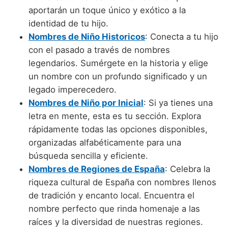
Nombres de niño que empiezan por P
Nombres de Niño Valencianos
aportarán un toque único y exótico a la
Nombres de Niño Rumanos
identidad de tu hijo.
Nombres de niño que empiezan por Q
Nombres de Niño Vascos
Nombres de Niño Rusos
Nombres de Niño Historicos
: Conecta a tu hijo
Nombres de niño que empiezan por R
con el pasado a través de nombres
Nombres de Niño Suecos
legendarios. Sumérgete en la historia y elige
Nombres de niño que empiezan por S
un nombre con un profundo significado y un
Nombres de niño que empiezan por T
legado imperecedero.
Nombres de Niño por Inicial
: Si ya tienes una
Nombres de niño que empiezan por U
letra en mente, esta es tu sección. Explora
Nombres de niño que empiezan por V
rápidamente todas las opciones disponibles,
organizadas alfabéticamente para una
Nombres de niño que empiezan por W
búsqueda sencilla y eficiente.
Nombres de niño que empiezan por X
Nombres de Regiones de España
: Celebra la
riqueza cultural de España con nombres llenos
Nombres de niño que empiezan por Y
de tradición y encanto local. Encuentra el
Nombres de niño que empiezan por Z
nombre perfecto que rinda homenaje a las
raíces y la diversidad de nuestras regiones.