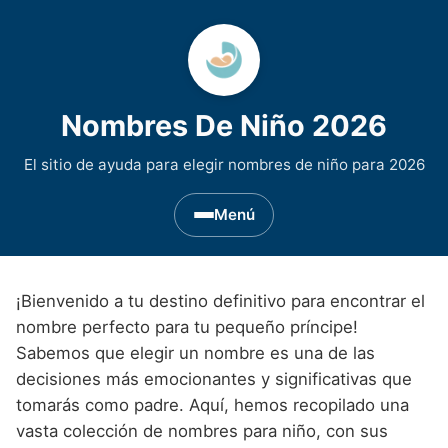
Nombres De Niño 2026
El sitio de ayuda para elegir nombres de niño para 2026
Menú
Nombres de Niño por Inicial
▾
¡Bienvenido a tu destino definitivo para encontrar el
Nombres de niño que empiezan por A
Nombres de Regiones de España
▾
nombre perfecto para tu pequeño príncipe!
Sabemos que elegir un nombre es una de las
Nombres de niño que empiezan por B
Nombres de Niño Andaluces
Nombres de Niño Historicos
▾
decisiones más emocionantes y significativas que
Nombres de niño que empiezan por C
Nombres de Niño Aragoneses
tomarás como padre. Aquí, hemos recopilado una
Nombres de niño de Origen Biblico
Nombres de Niño Extranjeros
▾
vasta colección de nombres para niño, con sus
Nombres de niño que empiezan por D
Nombres de Niño Asturianos
Nombres de Niño Celtas