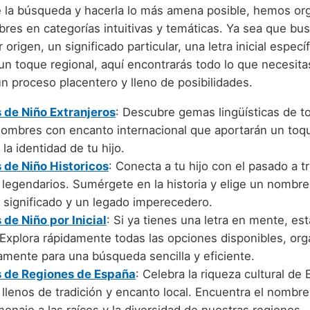
rte la búsqueda y hacerla lo más amena posible, hemos or
res en categorías intuitivas y temáticas. Ya sea que bu
 origen, un significado particular, una letra inicial especí
n toque regional, aquí encontrarás todo lo que necesita
n proceso placentero y lleno de posibilidades.
de Niño Extranjeros
: Descubre gemas lingüísticas de t
nombres con encanto internacional que aportarán un toq
 la identidad de tu hijo.
de Niño Historicos
: Conecta a tu hijo con el pasado a t
legendarios. Sumérgete en la historia y elige un nombr
 significado y un legado imperecedero.
de Niño por Inicial
: Si ya tienes una letra en mente, est
 Explora rápidamente todas las opciones disponibles, or
amente para una búsqueda sencilla y eficiente.
 de Regiones de España
: Celebra la riqueza cultural de
llenos de tradición y encanto local. Encuentra el nombr
enaje a las raíces y la diversidad de nuestras regiones.