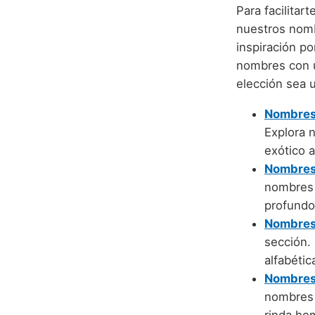
Para facilita
nuestros nomb
inspiración por
nombres con u
elección sea u
Nombres 
Explora 
exótico a
Nombres 
nombres 
profundo
Nombres 
sección.
alfabétic
Nombres
nombres 
rinda hom