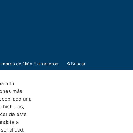
ombres de Niño Extranjeros
Buscar
para tu
iones más
ecopilado una
 historias,
acer de este
ándote a
sonalidad.