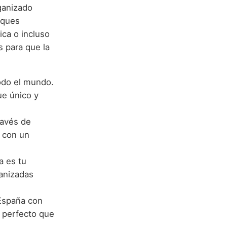
ganizado
sques
fica o incluso
s para que la
odo el mundo.
ue único y
ravés de
e con un
a es tu
ganizadas
 España con
e perfecto que