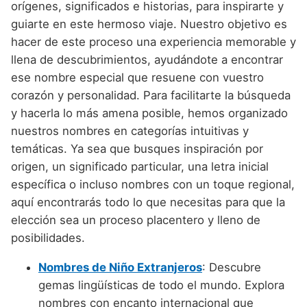
Nombres de Niño Alemanes
Buscar
orígenes, significados e historias, para inspirarte y
Nombres de niño que empiezan por E
Nombres de Niño Baleares
guiarte en este hermoso viaje. Nuestro objetivo es
Nombres de Niño Egipcios
Nombres de Niño Americanos
hacer de este proceso una experiencia memorable y
Nombres de niño que empiezan por F
Nombres de Niño Canarios
Nombres de Niño Griegos
Nombres de Niño Arabes
llena de descubrimientos, ayudándote a encontrar
Nombres de niño que empiezan por G
Nombres de Niño Cantabros
ese nombre especial que resuene con vuestro
Nombres de Niño Mitologicos
Nombres de Niño Chinos
corazón y personalidad. Para facilitarte la búsqueda
Nombres de niño que empiezan por H
Nombres de Niño Castellanos
Nombres de Niño Romanos
Nombres de Niño Franceses
y hacerla lo más amena posible, hemos organizado
Nombres de niño que empiezan por I
Nombres de Niño Catalanes
nuestros nombres en categorías intuitivas y
Nombres de Niño Vikingos
Nombres de Niño Hispanoamericanos
temáticas. Ya sea que busques inspiración por
Nombres de niño que empiezan por J
Nombres de Niño Extremeños
Nombres de Niño Ingleses
origen, un significado particular, una letra inicial
Nombres de niño que empiezan por K
Nombres de Niño Gallegos
específica o incluso nombres con un toque regional,
Nombres de Niño Italianos
aquí encontrarás todo lo que necesitas para que la
Nombres de niño que empiezan por L
Nombres de Niño Madrileños
Nombres de Niño Japoneses
elección sea un proceso placentero y lleno de
Nombres de niño que empiezan por M
Nombres de Niño Murcianos
posibilidades.
Nombres de Niño Judíos
Nombres de niño que empiezan por N
Nombres de Niño Navarros
Nombres de Niño Extranjeros
: Descubre
Nombres de Niño Marroquíes
gemas lingüísticas de todo el mundo. Explora
Nombres de niño que empiezan por O
Nombres de Niño Riojanos
Nombres de Niño Portugueses
nombres con encanto internacional que