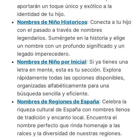
Nombres de niño que empiezan por P
Nombres de Niño Valencianos
aportarán un toque único y exótico a la
Nombres de Niño Rumanos
identidad de tu hijo.
Nombres de niño que empiezan por Q
Nombres de Niño Vascos
Nombres de Niño Rusos
Nombres de Niño Historicos
: Conecta a tu hijo
Nombres de niño que empiezan por R
con el pasado a través de nombres
Nombres de Niño Suecos
legendarios. Sumérgete en la historia y elige
Nombres de niño que empiezan por S
un nombre con un profundo significado y un
Nombres de niño que empiezan por T
legado imperecedero.
Nombres de Niño por Inicial
: Si ya tienes una
Nombres de niño que empiezan por U
letra en mente, esta es tu sección. Explora
Nombres de niño que empiezan por V
rápidamente todas las opciones disponibles,
organizadas alfabéticamente para una
Nombres de niño que empiezan por W
búsqueda sencilla y eficiente.
Nombres de niño que empiezan por X
Nombres de Regiones de España
: Celebra la
riqueza cultural de España con nombres llenos
Nombres de niño que empiezan por Y
de tradición y encanto local. Encuentra el
Nombres de niño que empiezan por Z
nombre perfecto que rinda homenaje a las
raíces y la diversidad de nuestras regiones.