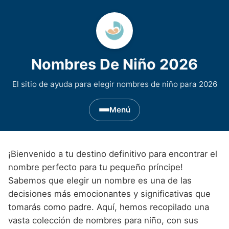
Nombres De Niño 2026
El sitio de ayuda para elegir nombres de niño para 2026
Menú
Nombres de Niño por Inicial
▾
¡Bienvenido a tu destino definitivo para encontrar el
Nombres de niño que empiezan por A
Nombres de Regiones de España
▾
nombre perfecto para tu pequeño príncipe!
Sabemos que elegir un nombre es una de las
Nombres de niño que empiezan por B
Nombres de Niño Andaluces
Nombres de Niño Historicos
▾
decisiones más emocionantes y significativas que
Nombres de niño que empiezan por C
Nombres de Niño Aragoneses
tomarás como padre. Aquí, hemos recopilado una
Nombres de niño de Origen Biblico
Nombres de Niño Extranjeros
▾
vasta colección de nombres para niño, con sus
Nombres de niño que empiezan por D
Nombres de Niño Asturianos
Nombres de Niño Celtas